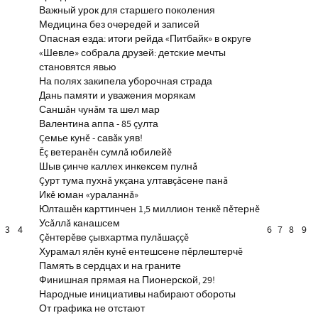
Важный урок для старшего поколения
Медицина без очередей и записей
Опасная езда: итоги рейда «Питбайк» в округе
«Шевле» собрала друзей: детские мечты
становятся явью
На полях закипела уборочная страда
Дань памяти и уважения морякам
Саншăн чунăм та шел мар
Валентина аппа - 85 çулта
Çемье кунĕ - савăк уяв!
Ĕç ветеранĕн сумлă юбилейĕ
Шыв çинче каллех инкексем пулнă
Çурт тума пухнă укçана ултавçăсене панă
Икĕ юман «ураланнă»
Юлташĕн карттинчен 1,5 миллион тенкĕ пĕтернĕ
Усăллă канашсем
3
4
6
7
8
9
Çĕнтерĕве çывхартма пулăшаççĕ
Хурамал ялĕн кунĕ ентешсене пĕрлештерчĕ
Память в сердцах и на граните
Финишная прямая на Пионерской, 29!
Народные инициативы набирают обороты
От графика не отстают