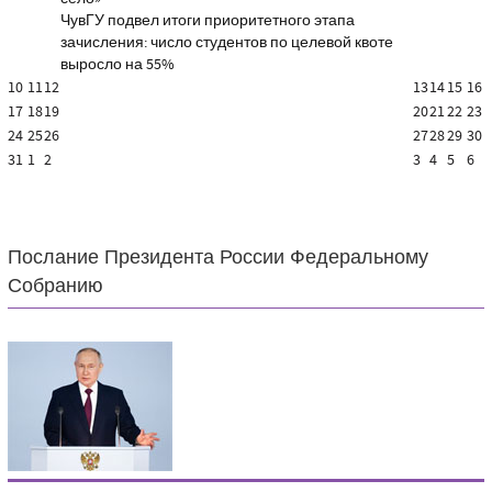
ЧувГУ подвел итоги приоритетного этапа
зачисления: число студентов по целевой квоте
выросло на 55%
10
11
12
13
14
15
16
17
18
19
20
21
22
23
24
25
26
27
28
29
30
31
1
2
3
4
5
6
Послание Президента России Федеральному
Собранию