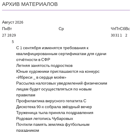
АРХИВ МАТЕРИАЛОВ
Август
2026
Пн
Вт
Ср
Чт
Пт
Сб
Вс
27
28
29
30
31
1
2
5
С 1 сентября изменятся требования к
квалифицированным сертификатам для сдачи
отчётности в СФР
Летняя занятость подростков
Юные художники приглашаются на конкурс
«Ибреси _ в сердце моём»
Рассылка налоговых уведомлений физическим
лицам будет осуществляться по новым
правилам
Профилактика вирусного гепатита С
Дискотека 90-х собрала звёздный вечер
Труженица тыла приняла поздравления
Родовая летопись Чубаровых
Почтили память земляка футбольным
праздником