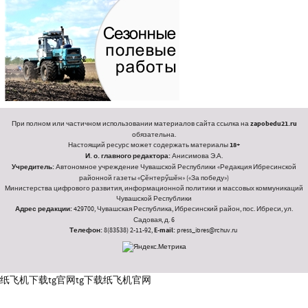
При полном или частичном использовании материалов сайта ссылка на
zapobedu21.ru
обязательна.
Настоящий ресурс может содержать материалы
18+
И. о. главного редактора:
Анисимова Э.А.
Учредитель:
Автономное учреждение Чувашской Республики «Редакция Ибресинской
районной газеты «Ҫӗнтерӳшӗн» («За победу»)
Министерства цифрового развития, информационной политики и массовых коммуникаций
Чувашской Республики
Адрес редакции:
429700, Чувашская Республика, Ибресинский район, пос. Ибреси, ул.
Садовая, д. 6
Телефон:
8(83538) 2-11-92,
E-mail:
press_ibres@rchuv.ru
纸飞机下载
tg官网
tg下载
纸飞机官网