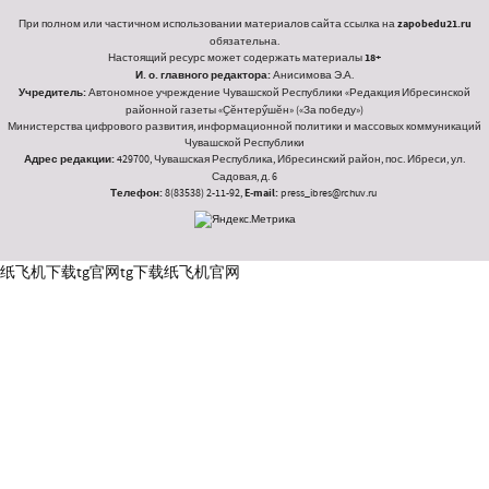
При полном или частичном использовании материалов сайта ссылка на
zapobedu21.ru
обязательна.
Настоящий ресурс может содержать материалы
18+
И. о. главного редактора:
Анисимова Э.А.
Учредитель:
Автономное учреждение Чувашской Республики «Редакция Ибресинской
районной газеты «Ҫӗнтерӳшӗн» («За победу»)
Министерства цифрового развития, информационной политики и массовых коммуникаций
Чувашской Республики
Адрес редакции:
429700, Чувашская Республика, Ибресинский район, пос. Ибреси, ул.
Садовая, д. 6
Телефон:
8(83538) 2-11-92,
E-mail:
press_ibres@rchuv.ru
纸飞机下载
tg官网
tg下载
纸飞机官网