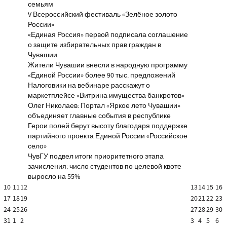
семьям
V Всероссийский фестиваль «Зелёное золото
России»
«Единая Россия» первой подписала соглашение
о защите избирательных прав граждан в
Чувашии
Жители Чувашии внесли в народную программу
«Единой России» более 90 тыс. предложений
Налоговики на вебинаре расскажут о
маркетплейсе «Витрина имущества банкротов»
Олег Николаев: Портал «Яркое лето Чувашии»
объединяет главные события в республике
Герои полей берут высоту благодаря поддержке
партийного проекта Единой России «Российское
село»
ЧувГУ подвел итоги приоритетного этапа
зачисления: число студентов по целевой квоте
выросло на 55%
10
11
12
13
14
15
16
17
18
19
20
21
22
23
24
25
26
27
28
29
30
31
1
2
3
4
5
6