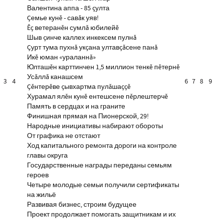
Валентина аппа - 85 çулта
Çемье кунĕ - савăк уяв!
Ĕç ветеранĕн сумлă юбилейĕ
Шыв çинче каллех инкексем пулнă
Çурт тума пухнă укçана ултавçăсене панă
Икĕ юман «ураланнă»
Юлташĕн карттинчен 1,5 миллион тенкĕ пĕтернĕ
Усăллă канашсем
3
4
6
7
8
9
Çĕнтерĕве çывхартма пулăшаççĕ
Хурамал ялĕн кунĕ ентешсене пĕрлештерчĕ
Память в сердцах и на граните
Финишная прямая на Пионерской, 29!
Народные инициативы набирают обороты
От графика не отстают
Ход капитального ремонта дороги на контроле
главы округа
Государственные награды переданы семьям
героев
Четыре молодые семьи получили сертификаты
на жильё
Развивая бизнес, строим будущее
Проект продолжает помогать защитникам и их