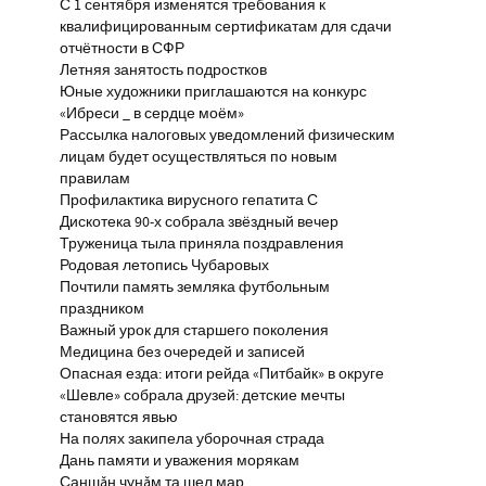
С 1 сентября изменятся требования к
квалифицированным сертификатам для сдачи
отчётности в СФР
Летняя занятость подростков
Юные художники приглашаются на конкурс
«Ибреси _ в сердце моём»
Рассылка налоговых уведомлений физическим
лицам будет осуществляться по новым
правилам
Профилактика вирусного гепатита С
Дискотека 90-х собрала звёздный вечер
Труженица тыла приняла поздравления
Родовая летопись Чубаровых
Почтили память земляка футбольным
праздником
Важный урок для старшего поколения
Медицина без очередей и записей
Опасная езда: итоги рейда «Питбайк» в округе
«Шевле» собрала друзей: детские мечты
становятся явью
На полях закипела уборочная страда
Дань памяти и уважения морякам
Саншăн чунăм та шел мар