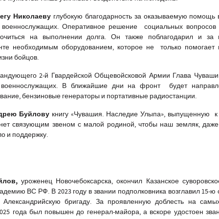
егу Николаеву
глубокую благодарность за оказываемую помощь 
военнослужащих. Оперативное решение социальных вопросов 
точиться на выполнении долга. Он также поблагодарил и за
нте необходимым оборудованием, которое не
только помогает
изни бойцов.
андующего 2-й Гвардейской Общевойсковой Армии Глава Чуваши
я военнослужащих. В ближайшие дни на фронт будет направл
вание, бензиновые генераторы и портативные радиостанции.
дрею Буйлову
книгу «Чувашия. Наследие Улыпа», выпущенную к
анет связующим звеном с малой родиной, чтобы наш земляк, даж
ло и поддержку.
йлов,
уроженец Новочебоксарска, окончил Казанское суворовско
демию ВС РФ. В 2023 году в звании подполковника возглавил 15-ю
ю Александрийскую бригаду. За проявленную доблесть на самы
025 года был повышен до генерал-майора, а вскоре удостоен зва