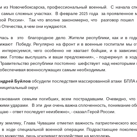
 из Новочебоксарска, профессиональный военный. С начала сп
 самых сложных участках. В феврале 2025 года за проявленное 
рой России». Так что вполне закономерно, что разговор пошел 
Отечества, в чем они нуждаются.
ась в это благородное дело. Жители республики, как и в год
ижают Победу. Регулярно на фронт и в военные госпитали мы о
 интересуемся, чего особенно не хватает бойцам, и в зависим
вки. Готовы выслушать и ваши предложения
», - подчеркнул в х
, Правительство республики постоянно шефствует над некоторыми
 обеспечивая военнослужащих самым необходимым.
ндрей Буйлов
обсудили последствия массированной атаки БПЛА 
ниципальный округ.
нования семьям погибших, всем пострадавшим. Очевидно, что 
акими ударами. В эти дни очень важна сплоченность, понимание о
щаю – ответ последует неизбежно», -
сказал Герой России.
 земляку, Глава Чувашии отметил важность патриотического во
о в ходе специальной военной операции. Подрастающее поколен
ного мужества лишь усиливает воздействие на молодежь.