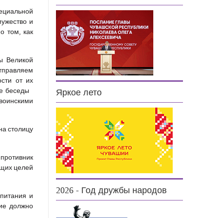
ециальной
мужество и
о том, как
ы Великой
тправляем
ости от их
оде беседы
Яркое лето
 воинскими
на столицу
противник
бщих целей
2026 - Год дружбы народов
спитания и
ие должно