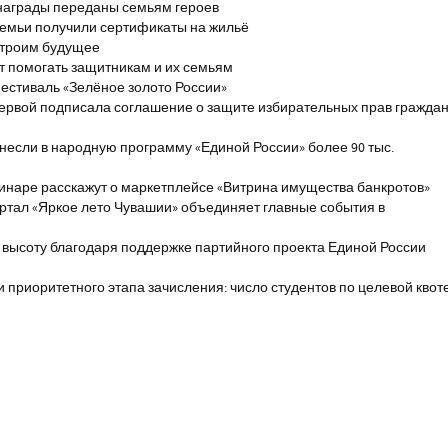
награды переданы семьям героев
емьи получили сертификаты на жильё
строим будущее
т помогать защитникам и их семьям
естиваль «Зелёное золото России»
первой подписала соглашение о защите избирательных прав гражда
если в народную программу «Единой России» более 90 тыс.
инаре расскажут о маркетплейсе «Витрина имущества банкротов»
ртал «Яркое лето Чувашии» объединяет главные события в
 высоту благодаря поддержке партийного проекта Единой России
и приоритетного этапа зачисления: число студентов по целевой квот