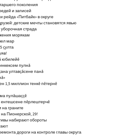
старшего поколения
редей и записей
и рейда «Питбайк» в округе
рузей: детские мечты становятся явью
 уборочная страда
ажения морякам
шел мар
5 çулта
уяв!
ă юбилейĕ
инкексем пулнă
çана ултавçăсене панă
нă»
н 1,5 миллион тенкĕ пĕтернĕ
тма пулăшаççĕ
ĕ ентешсене пĕрлештерчĕ
и на граните
на Пионерской, 29!
тивы набирают обороты
тают
ремонта дороги на контроле главы округа