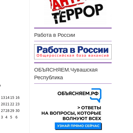
н
Работа в России
ОБЪЯСНЯЕМ.Чувашская
Республика
е
13
14
15
16
20
21
22
23
27
28
29
30
3
4
5
6