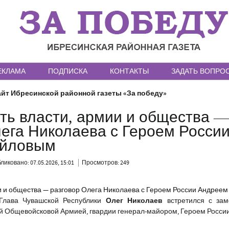
ЕКЛАМА
ПОДПИСКА
КОНТАКТЫ
ЗАДАТЬ ВОПРО
йт Ибресинской районной газеты «За победу»
ть власти, армии и общества 
ега Николаева с Героем Росси
уйловым
ликовано: 07.05.2026, 15:01
Просмотров: 249
Олег Николаев
Глава Чувашской Республики
встретился с зам
й Общевойсковой Армией, гвардии генерал-майором, Героем Росси