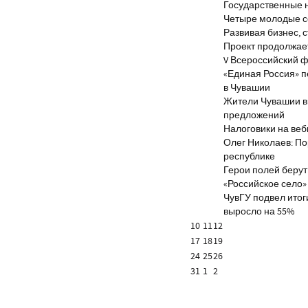
Государственные 
Четыре молодые с
Развивая бизнес, 
Проект продолжае
V Всероссийский ф
«Единая Россия» 
в Чувашии
Жители Чувашии вн
предложений
Налоговики на веб
Олег Николаев: По
республике
Герои полей берут
«Российское село»
ЧувГУ подвел итог
выросло на 55%
10
11
12
17
18
19
24
25
26
31
1
2