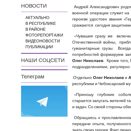
НОВОСТИ
Андрей Александрович родом
военной операции служит на
АКТУАЛЬНО
героизм удостоен звания «Ге
В РЕСПУБЛИКЕ
сражаются сегодня защитники 
В РАЙОНЕ
ФОТОРЕПОРТАЖИ
«Чувашия сразу же включил
ВИДЕОНОВОСТИ
Отечественной войны, прибл
ПУБЛИКАЦИИ
гуманитарные грузы. Всегда
потребностей формируем зая
НАШИ СОЦСЕТИ
Олег Николаев
. Кроме того
подразделениями, регулярно
Телеграм
Олег Николаев
А
Отдельно
и
республики и Чебоксарский му
«Приношу глубокие соболез
старается запугать жителей т
и задач. Со своей стороны обе
Обращаясь к прославленному
передачи опыта, полученног
знать своих героев. Факт лич