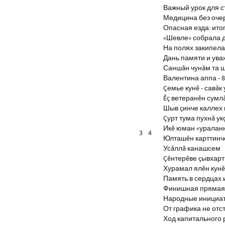
Важный урок для 
Медицина без оче
Опасная езда: итог
«Шевле» собрала д
На полях закипела
Дань памяти и ув
Саншăн чунăм та 
Валентина аппа - 8
Çемье кунĕ - савăк 
Ĕç ветеранĕн сумл
Шыв çинче каллех 
Çурт тума пухнă ук
Икĕ юман «уралан
3
4
Юлташĕн карттинче
Усăллă канашсем
Çĕнтерĕве çывхар
Хурамал ялĕн кун
Память в сердцах 
Финишная прямая 
Народные инициа
От графика не отс
Ход капитального 