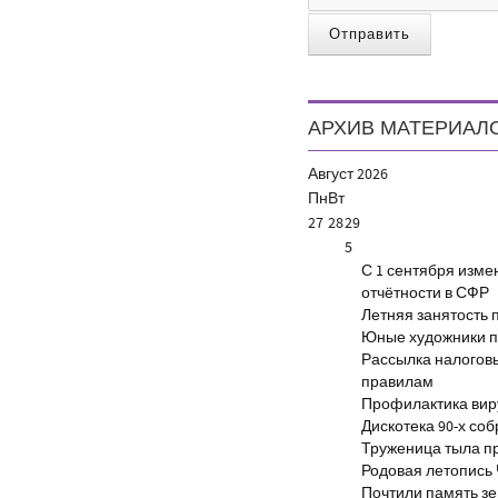
Отправить
АРХИВ МАТЕРИАЛ
Август
2026
Пн
Вт
27
28
29
5
С 1 сентября изм
отчётности в СФР
Летняя занятость 
Юные художники п
Рассылка налогов
правилам
Профилактика виру
Дискотека 90-х со
Труженица тыла п
Родовая летопись
Почтили память з