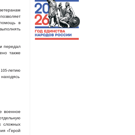
ветеранам
позволяет
 помощь в
 выполнять
и передал
ено также
 105-летию
е находясь
е военное
 отдельную
х сложных
ния «Герой