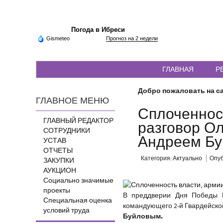
Погода в Ибреси
Gismeteo
Прогноз на 2 недели
ГЛАВНАЯ
Р
Добро пожаловать на са
ГЛАВНОЕ МЕНЮ
Сплоченнос
ГЛАВНЫЙ РЕДАКТОР
разговор Ол
СОТРУДНИКИ
Андреем Б
УСТАВ
ОТЧЕТЫ
Категория:
Актуально
Опуб
ЗАКУПКИ
АУКЦИОН
Социально значимые
проекты
В преддверии Дня Победы 
Специальная оценка
командующего 2-й Гвардейско
условий труда
Буйловым.