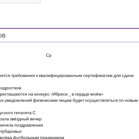
ОВ
Ср
енятся требования к квалифицированным сертификатам для сдачи
подростков
риглашаются на конкурс «Ибреси _ в сердце моём»
ых уведомлений физическим лицам будет осуществляться по новым
сного гепатита С
брала звёздный вечер
риняла поздравления
 Чубаровых
емляка футбольным праздником