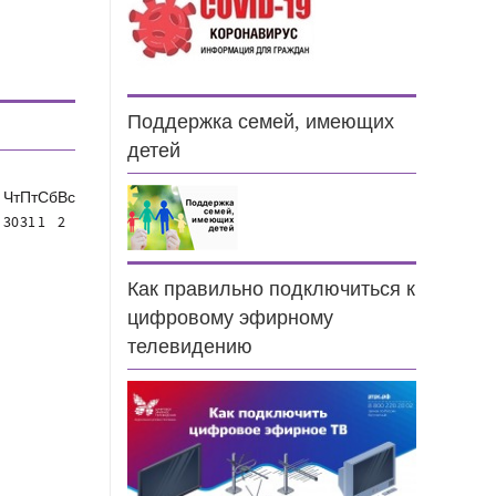
Поддержка семей, имеющих
детей
Чт
Пт
Сб
Вс
30
31
1
2
Как правильно подключиться к
цифровому эфирному
телевидению