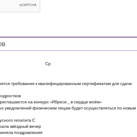
ОВ
Ср
енятся требования к квалифицированным сертификатам для сдачи
подростков
риглашаются на конкурс «Ибреси _ в сердце моём»
ых уведомлений физическим лицам будет осуществляться по новым
сного гепатита С
брала звёздный вечер
риняла поздравления