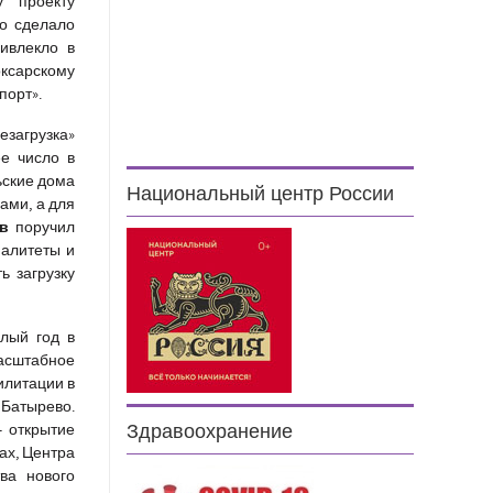
у проекту
то сделало
ивлекло в
оксарскому
порт».
езагрузка»
ее число в
ьские дома
Национальный центр России
ами, а для
в
поручил
палитеты и
ь загрузку
лый год в
асштабное
илитации в
 Батырево.
— открытие
Здравоохранение
ах, Центра
ва нового