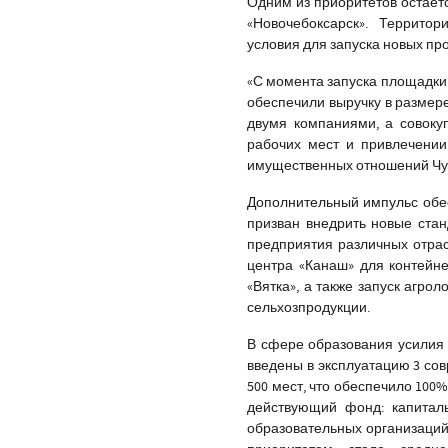
Одним из приоритетов остаёт
«Новочебоксарск». Террито
условия для запуска новых про
«
С момента запуска площадки 
обеспечили выручку в размере
двумя компаниями, а совоку
рабочих мест и привлечении
имущественных отношений Ч
Дополнительный импульс обес
призван внедрить новые ста
предприятия различных отрас
центра «Канаш» для контейне
«Вятка», а также запуск агро
сельхозпродукции.
В сфере образования усилия 
введены в эксплуатацию 3 сов
500 мест, что обеспечило 100
действующий фонд: капитал
образовательных организаций,