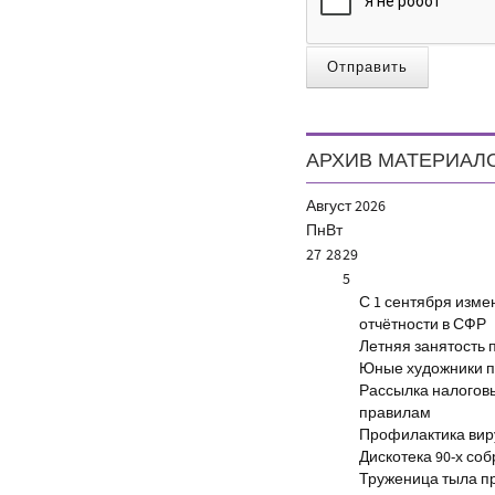
Отправить
АРХИВ МАТЕРИАЛ
Август
2026
Пн
Вт
27
28
29
5
С 1 сентября изм
отчётности в СФР
Летняя занятость 
Юные художники п
Рассылка налогов
правилам
Профилактика виру
Дискотека 90-х со
Труженица тыла п