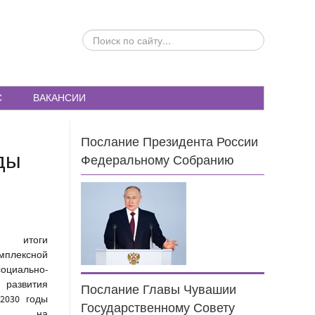
ПОИСК
ПО
САЙТУ...
С
ВАКАНСИИ
Послание Президента России
ды
Федеральному Собранию
ые итоги
плексной
циально-
 развития
Послание Главы Чувашии
2030 годы
Государственному Совету
ны на