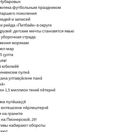
 Чубаровых
емляка футбольным праздником
старшего поколения
редей и записей
и рейда «Питбайк» в округе
рузей: детские мечты становятся явью
 уборочная страда
ажения морякам
шел мар
5 çулта
уяв!
ă юбилейĕ
инкексем пулнă
çана ултавçăсене панă
нă»
н 1,5 миллион тенкĕ пĕтернĕ
тма пулăшаççĕ
ĕ ентешсене пĕрлештерчĕ
и на граните
на Пионерской, 29!
тивы набирают обороты
тают