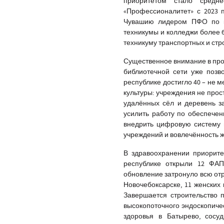
приоритетом стало средне
«Профессионалитет» с 2023 п
Чувашию лидером ПФО по ко
техникумы и колледжи более 6
техникуму транспортных и стр
Существенное внимание в про
библиотечной сети уже позв
республике достигло 40 – не 
культуры: учреждения не прос
удалённых сёл и деревень з
усилить работу по обеспечен
внедрить цифровую систему 
учреждений и вовлечённость ж
В здравоохранении приорите
республике открыли 12 ФАП
обновление затронуло всю отр
Новочебоксарске, 11 женских 
Завершается строительство 
высокопоточного эндоскопичес
здоровья в Батырево, сосуд