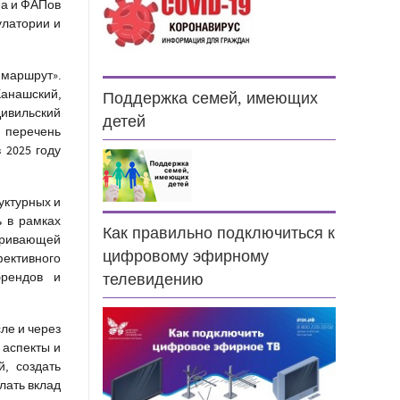
ма и ФАПов
улатории и
 маршрут».
анашский,
Поддержка семей, имеющих
Цивильский
детей
 перечень
 2025 году
уктурных и
ь в рамках
Как правильно подключиться к
атривающей
цифровому эфирному
ктивного
брендов и
телевидению
ле и через
 аспекты и
, создать
лать вклад