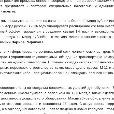
ся развитие промышленности, сосредоточенной в особой экономич
рия предлагает инвесторам специальные налоговые и админис
изводств.
компании уже направили на свои проекты более 1,9 млрд рублей ин
 6 млрд рублей. В 2026 году планируется расширение состава учас
пный эффект выразится в создании свыше 1,4 тысячи высокоопл
 порядка 12 млрд рублей
», - отметила министр экономического 
Лариса Рафикова
увашии
.
печит формирование региональной сети логистических центров. 
ндарты управления грузопотоками, объединив транспортные комм
лей на единой платформе. В планах - создание транспортно-логи
рных перевозок, строительство комплексов вдоль трассы М-12 и 
логистического хаба - специализированной площадки полного цикла
сосредоточены на создании современных условий для обучения. В
ременные школы суммарно более чем на 3300 мест, а также 2 детск
% доступность дошкольного образования. Масштабное обновление з
ьно отремонтированы и оснащены 13 школ, благоустроены терр
 а в загородных лагерях за 5 лет возведено 8 новых корпусов. Стра