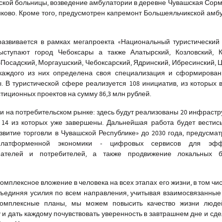
ской больницы, возведение амбулатории в деревне Чувашская Сор
иково. Кроме того, предусмотрен капремонт Большеяльчикской амб
развивается в рамках мегапроекта «Национальный туристический
ыступают город Чебоксары а также Алатырский, Козловский, К
Посадский, Моргаушский, Чебоксарский, Ядринский, Ибресинский, 
каждого из них определена своя специализация и сформирован
 В туристической сфере реализуется 108 инициатив, из которых в
тиционных проектов на сумму 86,3 млн рублей.
и на потребительском рынке: здесь будут реализованы 20 инфрастр
 14 из которых уже завершены. Дальнейшая работа будет вестис
витие торговли в Чувашской Республике» до 2030 года, предусм
платформенной экономики - цифровых сервисов для эффе
мателей и потребителей, а также продвижение локальных 
омплексное вложение в человека на всех этапах его жизни, в том чис
ъединяя усилия по всем направления, учитывая взаимосвязанные
комплексные планы, мы можем повысить качество жизни людей
 дать каждому почувствовать уверенность в завтрашнем дне и сде