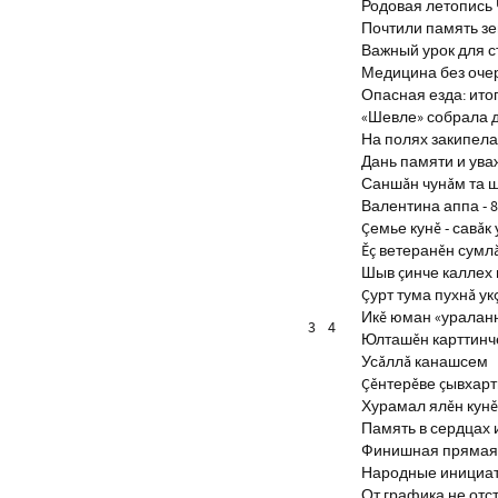
Родовая летопись
Почтили память з
Важный урок для 
Медицина без оче
Опасная езда: итог
«Шевле» собрала д
На полях закипела
Дань памяти и ув
Саншăн чунăм та 
Валентина аппа - 8
Çемье кунĕ - савăк 
Ĕç ветеранĕн сумл
Шыв çинче каллех 
Çурт тума пухнă ук
Икĕ юман «уралан
3
4
Юлташĕн карттинче
Усăллă канашсем
Çĕнтерĕве çывхар
Хурамал ялĕн кун
Память в сердцах 
Финишная прямая 
Народные инициа
От графика не отс