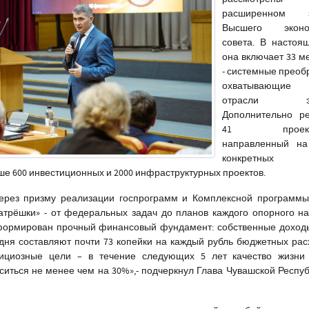
расширенном з
Высшего эконом
совета. В настоя
она включает 33 м
- системные преоб
охватывающие 
отрасли эко
Дополнительно ре
41 проект-д
направленный на
конкретных
ше 600 инвестиционных и 2000 инфраструктурных проектов.
ерез призму реализации госпрограмм и Комплексной программы 
атрёшки» - от федеральных задач до планов каждого опорного н
 сформирован прочный финансовый фундамент: собственные дохо
одня составляют почти 73 копейки на каждый рубль бюджетных рас
бициозные цели – в течение следующих 5 лет качество жизни
иться не менее чем на 30%»,-
подчеркнул Глава Чувашской Респу