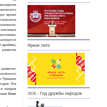
аседании
ического
щее время
егапроекта
разования,
ключевые
номики.
ализуется
райвер,
Яркое лето
 развитие
развития,
аселённого
ды Чувашии
ходов.
Эта
 в каждом
2026 - Год дружбы народов
Олег
блики