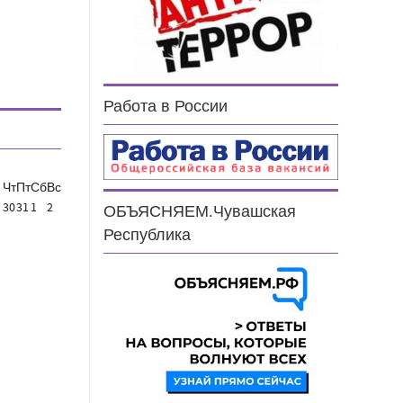
Работа в России
Чт
Пт
Сб
Вс
30
31
1
2
ОБЪЯСНЯЕМ.Чувашская
Республика