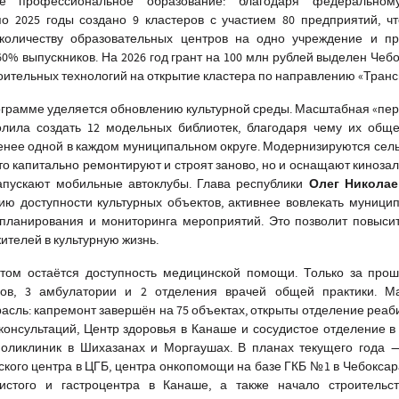
е профессиональное образование: благодаря федеральном
о 2025 годы создано 9 кластеров с участием 80 предприятий, ч
личеству образовательных центров на одно учреждение и пр
0% выпускников. На 2026 год грант на 100 млн рублей выделен Чеб
оительных технологий на открытие кластера по направлению «Транс
грамме уделяется обновлению культурной среды. Масштабная «пер
олила создать 12 модельных библиотек, благодаря чему их общ
менее одной в каждом муниципальном округе. Модернизируются сел
то капитально ремонтируют и строят заново, но и оснащают кинозал
Олег Николае
апускают мобильные автоклубы. Глава республики
ию доступности культурных объектов, активнее вовлекать муници
планирования и мониторинга мероприятий. Это позволит повысит
ителей в культурную жизнь.
том остаётся доступность медицинской помощи. Только за прош
ов, 3 амбулатории и 2 отделения врачей общей практики. М
асль: капремонт завершён на 75 объектах, открыты отделение реаб
консультаций, Центр здоровья в Канаше и сосудистое отделение в
поликлиник в Шихазанах и Моргаушах. В планах текущего года 
кого центра в ЦГБ, центра онкопомощи на базе ГКБ №1 в Чебоксар
истого и гастроцентра в Канаше, а также начало строительст