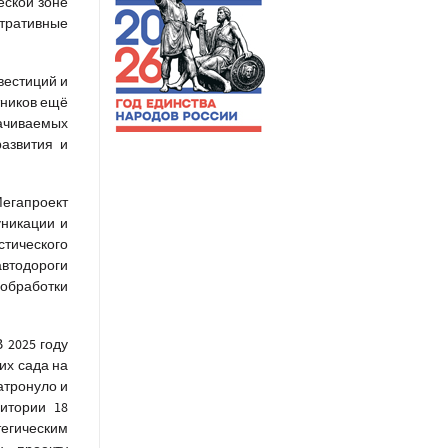
еской зоне
тративные
вестиций и
тников ещё
ачиваемых
развития и
Мегапроект
уникации и
стического
автодороги
 обработки
 2025 году
их сада на
атронуло и
итории 18
тегическим