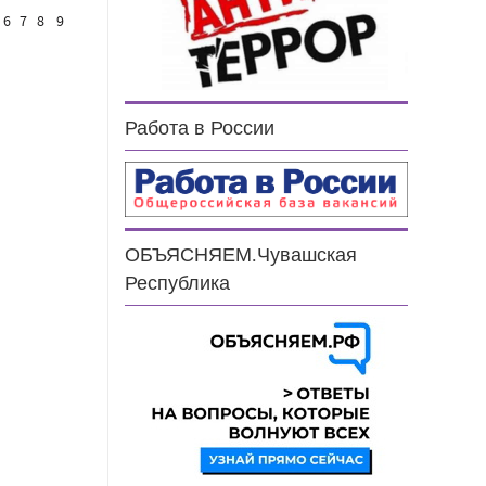
6
7
8
9
Работа в России
ОБЪЯСНЯЕМ.Чувашская
Республика
н