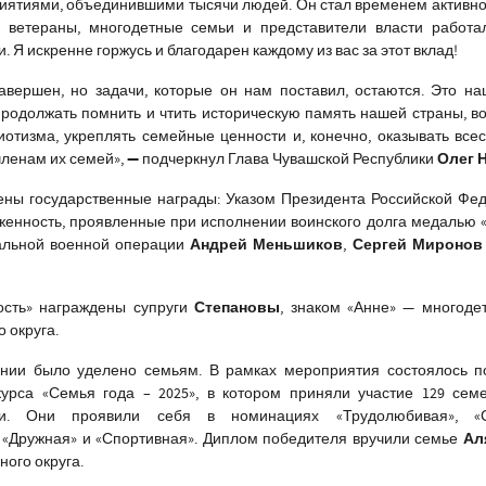
иятиями, объединившими тысячи людей. Он стал временем активно
е ветераны, многодетные семьи и представители власти работа
. Я искренне горжусь и благодарен каждому из вас за этот вклад!
авершен, но задачи, которые он нам поставил, остаются. Это н
продолжать помнить и чтить историческую память нашей страны, в
иотизма, укреплять семейные ценности и, конечно, оказывать вс
—
Олег 
членам их семей
»,
подчеркнул Глава Чувашской Республики
ены государственные награды: Указом Президента Российской Фе
женность, проявленные при исполнении воинского долга медалью «
Андрей Меньшиков
Сергей Мироно
альной военной операции
,
Степановы
ость» награждены супруги
, знаком «Анне» — многоде
 округа.
нии было уделено семьям. В рамках мероприятия состоялось п
курса «Семья года – 2025», в котором приняли участие 129 сем
ики. Они проявили себя в номинациях «Трудолюбивая», «
Ал
», «Дружная» и «Спортивная». Диплом победителя вручили семье
ого округа.