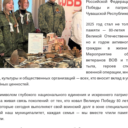
Российской Федерац
Победы и патрио
Чувашской Республике
2025 год стал не то
памяти — 80-летия
Великой Отечественн
но и годом активног
граждан в жизни
Мероприятие объ
ветеранов ВОВ и т
тыла, героев спе
военной операции, м
, культуры и общественных организаций — всех, кто вносит вклад в 
йных ценностей.
 символом глубокого национального единения и искреннего патрио
а живая связь поколений: от тех, кто ковал Великую Победу 80 лет
оторые сегодня выполняют свой воинский долг в зоне специальн
ый наш муниципалитет, каждая семья — мы вместе чтили памят
ли.