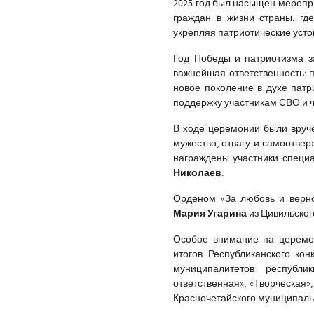
2025 год был насыщен меропр
граждан в жизни страны, гд
укрепляя патриотические устои
Год Победы и патриотизма з
важнейшая ответственность: 
новое поколение в духе патр
поддержку участникам СВО и 
В ходе церемонии были вруч
мужество, отвагу и самоотвер
награждены участники специ
Николаев
.
Орденом «За любовь и верн
Мария Угарина
из Цивильского
Особое внимание на церемо
итогов Республиканского кон
муниципалитетов республ
ответственная», «Творческая
Красночетайского муниципальн