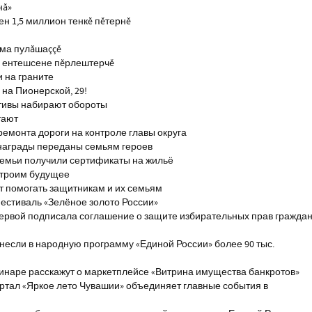
нă»
н 1,5 миллион тенкĕ пĕтернĕ
тма пулăшаççĕ
ĕ ентешсене пĕрлештерчĕ
и на граните
на Пионерской, 29!
тивы набирают обороты
тают
ремонта дороги на контроле главы округа
награды переданы семьям героев
емьи получили сертификаты на жильё
строим будущее
т помогать защитникам и их семьям
естиваль «Зелёное золото России»
первой подписала соглашение о защите избирательных прав гражда
если в народную программу «Единой России» более 90 тыс.
инаре расскажут о маркетплейсе «Витрина имущества банкротов»
ртал «Яркое лето Чувашии» объединяет главные события в