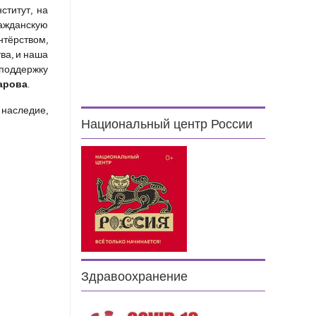
ститут, на
ражданскую
нтёрством,
ва, и наша
 поддержку
арова
.
 наследие,
Национальный центр России
Здравоохранение