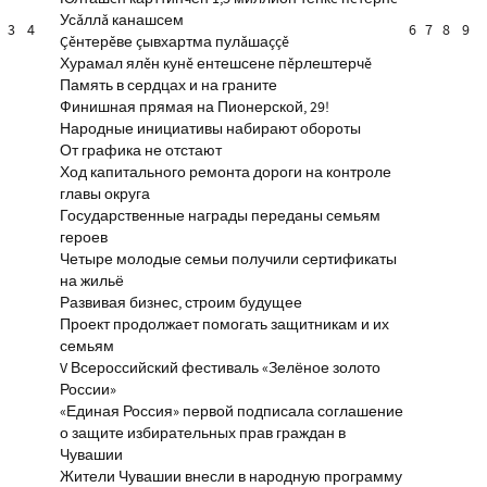
Усăллă канашсем
3
4
6
7
8
9
Çĕнтерĕве çывхартма пулăшаççĕ
Хурамал ялĕн кунĕ ентешсене пĕрлештерчĕ
Память в сердцах и на граните
Финишная прямая на Пионерской, 29!
Народные инициативы набирают обороты
От графика не отстают
Ход капитального ремонта дороги на контроле
главы округа
Государственные награды переданы семьям
героев
Четыре молодые семьи получили сертификаты
на жильё
Развивая бизнес, строим будущее
Проект продолжает помогать защитникам и их
семьям
V Всероссийский фестиваль «Зелёное золото
России»
«Единая Россия» первой подписала соглашение
о защите избирательных прав граждан в
Чувашии
Жители Чувашии внесли в народную программу