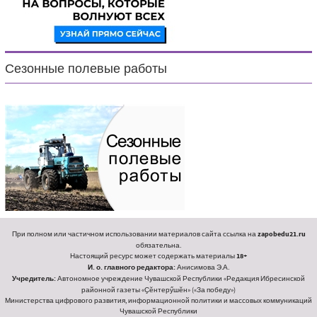
Сезонные полевые работы
При полном или частичном использовании материалов сайта ссылка на
zapobedu21.ru
обязательна.
Настоящий ресурс может содержать материалы
18+
И. о. главного редактора:
Анисимова Э.А.
Учредитель:
Автономное учреждение Чувашской Республики «Редакция Ибресинской
районной газеты «Ҫӗнтерӳшӗн» («За победу»)
Министерства цифрового развития, информационной политики и массовых коммуникаций
Чувашской Республики