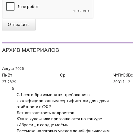
Отправить
АРХИВ МАТЕРИАЛОВ
Август
2026
Пн
Вт
Ср
Чт
Пт
Сб
Вс
27
28
29
30
31
1
2
5
С 1 сентября изменятся требования к
квалифицированным сертификатам для сдачи
отчётности в СФР
Летняя занятость подростков
Юные художники приглашаются на конкурс
«Ибреси _ в сердце моём»
Рассылка налоговых уведомлений физическим