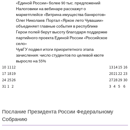
«Единой России» более 90 тыс. предложений
Налоговики на вебинаре расскажут о
маркетплейсе «Витрина имущества банкротов»
Олег Николаев: Портал «Яркое лето Чувашии»
объединяет главные события в республике
Герои полей берут высоту благодаря поддержке
партийного проекта Единой России «Российское
село»
ЧувГУ подвел итоги приоритетного этапа
зачисления: число студентов по целевой квоте
выросло на 55%
10
11
12
13
14
15
16
17
18
19
20
21
22
23
24
25
26
27
28
29
30
31
1
2
3
4
5
6
Послание Президента России Федеральному
Собранию