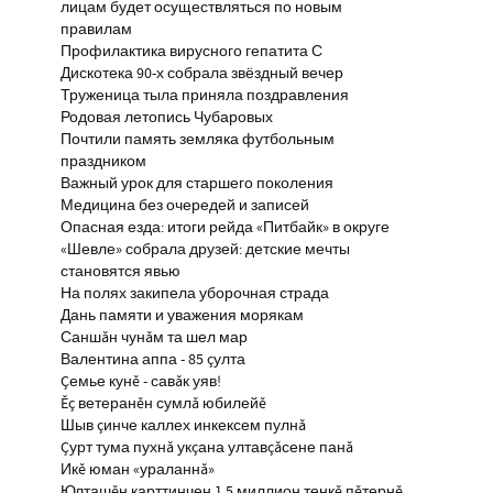
лицам будет осуществляться по новым
правилам
Профилактика вирусного гепатита С
Дискотека 90-х собрала звёздный вечер
Труженица тыла приняла поздравления
Родовая летопись Чубаровых
Почтили память земляка футбольным
праздником
Важный урок для старшего поколения
Медицина без очередей и записей
Опасная езда: итоги рейда «Питбайк» в округе
«Шевле» собрала друзей: детские мечты
становятся явью
На полях закипела уборочная страда
Дань памяти и уважения морякам
Саншăн чунăм та шел мар
Валентина аппа - 85 çулта
Çемье кунĕ - савăк уяв!
Ĕç ветеранĕн сумлă юбилейĕ
Шыв çинче каллех инкексем пулнă
Çурт тума пухнă укçана ултавçăсене панă
Икĕ юман «ураланнă»
Юлташĕн карттинчен 1,5 миллион тенкĕ пĕтернĕ