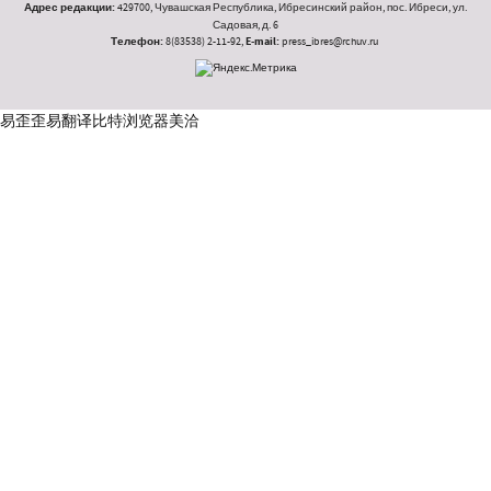
Адрес редакции:
429700, Чувашская Республика, Ибресинский район, пос. Ибреси, ул.
Садовая, д. 6
Телефон:
8(83538) 2-11-92,
E-mail:
press_ibres@rchuv.ru
易歪歪
易翻译
比特浏览器
美洽