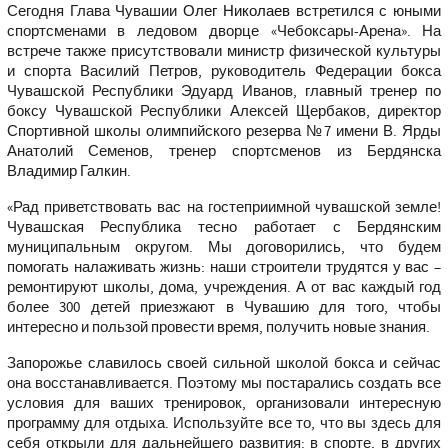
Сегодня Глава Чувашии
Олег Николаев
встретился с юными
спортсменами в ледовом дворце «Чебоксары-Арена». На
встрече также присутствовали министр физической культуры
и спорта Василий Петров, руководитель Федерации бокса
Чувашской Республики Эдуард Иванов, главный тренер по
боксу Чувашской Республики Алексей Щербаков, директор
Спортивной школы олимпийского резерва №7 имени В. Ярды
Анатолий Семенов, тренер спортсменов из Бердянска
Владимир Галкин.
«Рад приветствовать вас на гостеприимной чувашской земле!
Чувашская Республика тесно работает с Бердянским
муниципальным округом. Мы договорились, что будем
помогать налаживать жизнь: наши строители трудятся у вас –
ремонтируют школы, дома, учреждения. А от вас каждый год
более 300 детей приезжают в Чувашию для того, чтобы
интересно и пользой провести время, получить новые знания.
Запорожье славилось своей сильной школой бокса и сейчас
она восстанавливается. Поэтому мы постарались создать все
условия для ваших тренировок, организовали интересную
программу для отдыха. Используйте все то, что вы здесь для
себя открыли для дальнейшего развития: в спорте, в других