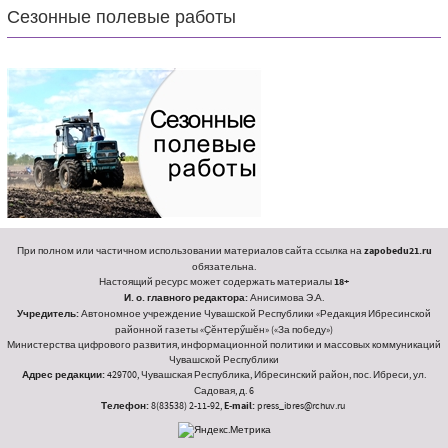
Сезонные полевые работы
При полном или частичном использовании материалов сайта ссылка на
zapobedu21.ru
обязательна.
Настоящий ресурс может содержать материалы
18+
И. о. главного редактора:
Анисимова Э.А.
Учредитель:
Автономное учреждение Чувашской Республики «Редакция Ибресинской
районной газеты «Ҫӗнтерӳшӗн» («За победу»)
Министерства цифрового развития, информационной политики и массовых коммуникаций
Чувашской Республики
Адрес редакции:
429700, Чувашская Республика, Ибресинский район, пос. Ибреси, ул.
Садовая, д. 6
Телефон:
8(83538) 2-11-92,
E-mail:
press_ibres@rchuv.ru