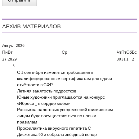
Отправить
АРХИВ МАТЕРИАЛОВ
Август
2026
Пн
Вт
Ср
Чт
Пт
Сб
Вс
27
28
29
30
31
1
2
5
С 1 сентября изменятся требования к
квалифицированным сертификатам для сдачи
отчётности в СФР
Летняя занятость подростков
Юные художники приглашаются на конкурс
«Ибреси _ в сердце моём»
Рассылка налоговых уведомлений физическим
лицам будет осуществляться по новым
правилам
Профилактика вирусного гепатита С
Дискотека 90-х собрала звёздный вечер