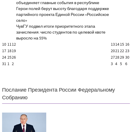
объединяет главные события в республике
Герои полей берут высоту благодаря поддержке
партийного проекта Единой России «Российское
село»
ЧувГУ подвел итоги приоритетного этапа
зачисления: число студентов по целевой квоте
выросло на 55%
10
11
12
13
14
15
16
17
18
19
20
21
22
23
24
25
26
27
28
29
30
31
1
2
3
4
5
6
Послание Президента России Федеральному
Собранию