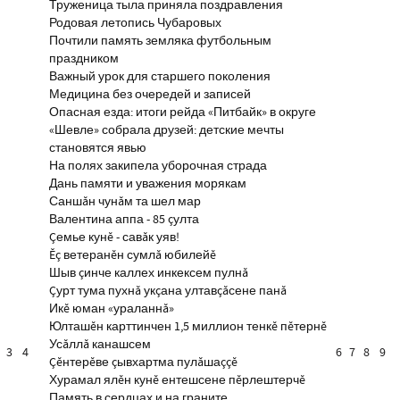
Труженица тыла приняла поздравления
Родовая летопись Чубаровых
Почтили память земляка футбольным
праздником
Важный урок для старшего поколения
Медицина без очередей и записей
Опасная езда: итоги рейда «Питбайк» в округе
«Шевле» собрала друзей: детские мечты
становятся явью
На полях закипела уборочная страда
Дань памяти и уважения морякам
Саншăн чунăм та шел мар
Валентина аппа - 85 çулта
Çемье кунĕ - савăк уяв!
Ĕç ветеранĕн сумлă юбилейĕ
Шыв çинче каллех инкексем пулнă
Çурт тума пухнă укçана ултавçăсене панă
Икĕ юман «ураланнă»
Юлташĕн карттинчен 1,5 миллион тенкĕ пĕтернĕ
Усăллă канашсем
3
4
6
7
8
9
Çĕнтерĕве çывхартма пулăшаççĕ
Хурамал ялĕн кунĕ ентешсене пĕрлештерчĕ
Память в сердцах и на граните