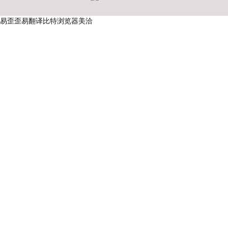
易歪歪
易翻译
比特浏览器
美洽