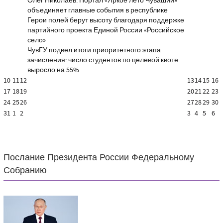
Олег Николаев: Портал «Яркое лето Чувашии»
объединяет главные события в республике
Герои полей берут высоту благодаря поддержке
партийного проекта Единой России «Российское
село»
ЧувГУ подвел итоги приоритетного этапа
зачисления: число студентов по целевой квоте
выросло на 55%
10
11
12
13
14
15
16
17
18
19
20
21
22
23
24
25
26
27
28
29
30
31
1
2
3
4
5
6
Послание Президента России Федеральному
Собранию