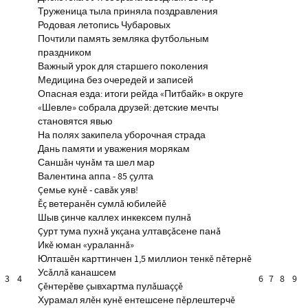
Труженица тыла приняла поздравления
Родовая летопись Чубаровых
Почтили память земляка футбольным
праздником
Важный урок для старшего поколения
Медицина без очередей и записей
Опасная езда: итоги рейда «Питбайк» в округе
«Шевле» собрала друзей: детские мечты
становятся явью
На полях закипела уборочная страда
Дань памяти и уважения морякам
Саншăн чунăм та шел мар
Валентина аппа - 85 çулта
Çемье кунĕ - савăк уяв!
Ĕç ветеранĕн сумлă юбилейĕ
Шыв çинче каллех инкексем пулнă
Çурт тума пухнă укçана ултавçăсене панă
Икĕ юман «ураланнă»
Юлташĕн карттинчен 1,5 миллион тенкĕ пĕтернĕ
Усăллă канашсем
3
4
6
7
8
9
Çĕнтерĕве çывхартма пулăшаççĕ
Хурамал ялĕн кунĕ ентешсене пĕрлештерчĕ