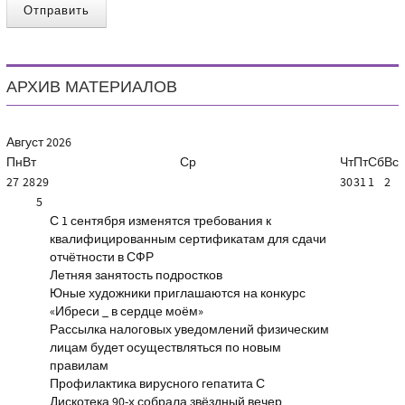
Отправить
АРХИВ МАТЕРИАЛОВ
Август
2026
Пн
Вт
Ср
Чт
Пт
Сб
Вс
27
28
29
30
31
1
2
5
С 1 сентября изменятся требования к
квалифицированным сертификатам для сдачи
отчётности в СФР
Летняя занятость подростков
Юные художники приглашаются на конкурс
«Ибреси _ в сердце моём»
Рассылка налоговых уведомлений физическим
лицам будет осуществляться по новым
правилам
Профилактика вирусного гепатита С
Дискотека 90-х собрала звёздный вечер