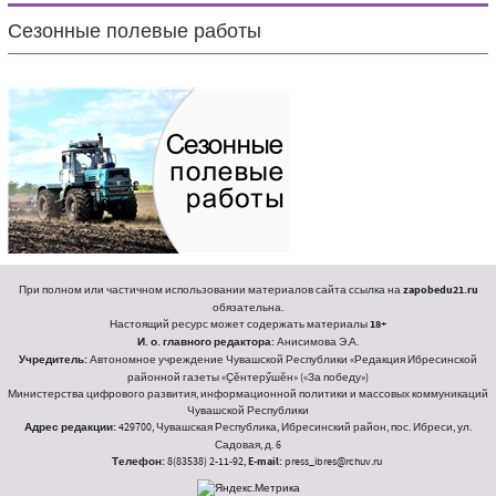
Сезонные полевые работы
При полном или частичном использовании материалов сайта ссылка на
zapobedu21.ru
обязательна.
Настоящий ресурс может содержать материалы
18+
И. о. главного редактора:
Анисимова Э.А.
Учредитель:
Автономное учреждение Чувашской Республики «Редакция Ибресинской
районной газеты «Ҫӗнтерӳшӗн» («За победу»)
Министерства цифрового развития, информационной политики и массовых коммуникаций
Чувашской Республики
Адрес редакции:
429700, Чувашская Республика, Ибресинский район, пос. Ибреси, ул.
Садовая, д. 6
Телефон:
8(83538) 2-11-92,
E-mail:
press_ibres@rchuv.ru