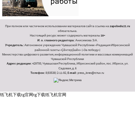
При полном или частичном использовании материалов сайта ссылка на
zapobedu21.ru
обязательна.
Настоящий ресурс может содержать материалы
18+
И. о. главного редактора:
Анисимова Э.А.
Учредитель:
Автономное учреждение Чувашской Республики «Редакция Ибресинской
районной газеты «Ҫӗнтерӳшӗн» («За победу»)
Министерства цифрового развития, информационной политики и массовых коммуникаций
Чувашской Республики
Адрес редакции:
429700, Чувашская Республика, Ибресинский район, пос. Ибреси, ул.
Садовая, д. 6
Телефон:
8(83538) 2-11-92,
E-mail:
press_ibres@rchuv.ru
纸飞机下载
tg官网
tg下载
纸飞机官网