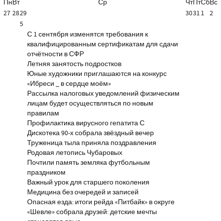
Пн
Вт
Ср
Чт
Пт
Сб
Вс
27
28
29
30
31
1
2
5
С 1 сентября изменятся требования к
квалифицированным сертификатам для сдачи
отчётности в СФР
Летняя занятость подростков
Юные художники приглашаются на конкурс
«Ибреси _ в сердце моём»
Рассылка налоговых уведомлений физическим
лицам будет осуществляться по новым
правилам
Профилактика вирусного гепатита С
Дискотека 90-х собрала звёздный вечер
Труженица тыла приняла поздравления
Родовая летопись Чубаровых
Почтили память земляка футбольным
праздником
Важный урок для старшего поколения
Медицина без очередей и записей
Опасная езда: итоги рейда «Питбайк» в округе
«Шевле» собрала друзей: детские мечты