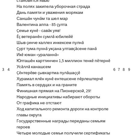
становятся явью
На полях закипела уборочная страда
Дань памяти и уважения морякам
Саншăн чунăм та шел мар
Валентина аппа - 85 çулта
Çемье кунĕ - савăк уяв!
Ĕç ветеранĕн сумлă юбилейĕ
Шыв çинче каллех инкексем пулнă
Çурт тума пухнă укçана ултавçăсене панă
Икĕ юман «ураланнă»
Юлташĕн карттинчен 1,5 миллион тенкĕ пĕтернĕ
Усăллă канашсем
3
4
6
7
8
9
Çĕнтерĕве çывхартма пулăшаççĕ
Хурамал ялĕн кунĕ ентешсене пĕрлештерчĕ
Память в сердцах и на граните
Финишная прямая на Пионерской, 29!
Народные инициативы набирают обороты
От графика не отстают
Ход капитального ремонта дороги на контроле
главы округа
Государственные награды переданы семьям
героев
Четыре молодые семьи получили сертификаты