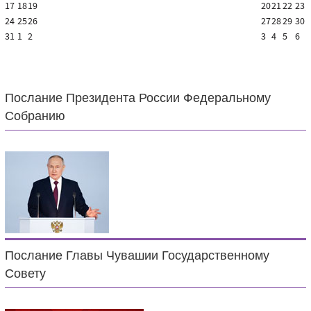
17
18
19
20
21
22
23
24
25
26
27
28
29
30
31
1
2
3
4
5
6
Послание Президента России Федеральному
Собранию
Послание Главы Чувашии Государственному
Совету