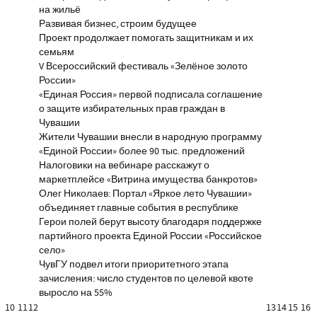
на жильё
Развивая бизнес, строим будущее
Проект продолжает помогать защитникам и их
семьям
V Всероссийский фестиваль «Зелёное золото
России»
«Единая Россия» первой подписала соглашение
о защите избирательных прав граждан в
Чувашии
Жители Чувашии внесли в народную программу
«Единой России» более 90 тыс. предложений
Налоговики на вебинаре расскажут о
маркетплейсе «Витрина имущества банкротов»
Олег Николаев: Портал «Яркое лето Чувашии»
объединяет главные события в республике
Герои полей берут высоту благодаря поддержке
партийного проекта Единой России «Российское
село»
ЧувГУ подвел итоги приоритетного этапа
зачисления: число студентов по целевой квоте
выросло на 55%
10
11
12
13
14
15
16