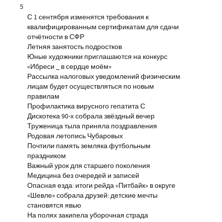
5
С 1 сентября изменятся требования к
квалифицированным сертификатам для сдачи
отчётности в СФР
Летняя занятость подростков
Юные художники приглашаются на конкурс
«Ибреси _ в сердце моём»
Рассылка налоговых уведомлений физическим
лицам будет осуществляться по новым
правилам
Профилактика вирусного гепатита С
Дискотека 90-х собрала звёздный вечер
Труженица тыла приняла поздравления
Родовая летопись Чубаровых
Почтили память земляка футбольным
праздником
Важный урок для старшего поколения
Медицина без очередей и записей
Опасная езда: итоги рейда «Питбайк» в округе
«Шевле» собрала друзей: детские мечты
становятся явью
На полях закипела уборочная страда