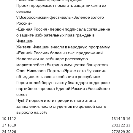
Проект продолжает помогать защитникам и их
семьям
V Всероссийский фестиваль «Зелёное золото
России»
«Единая Россия» первой подписала соглашение
о защите избирательных прав граждан в
Чувашии
Жители Чувашии внесли в народную программу
«Единой России» более 90 тыс. предложений
Налоговики на вебинаре расскажут о
маркетплейсе «Витрина имущества банкротов»
Олег Николаев: Портал «Яркое лето Чувашии»
объединяет главные события в республике
Герои полей берут высоту благодаря поддержке
партийного проекта Единой России «Российское
село»
ЧувГУ подвел итоги приоритетного этапа
зачисления: число студентов по целевой квоте
выросло на 55%
10
11
12
13
14
15
16
17
18
19
20
21
22
23
24
25
26
27
28
29
30