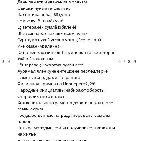
Дань памяти и уважения морякам
Саншăн чунăм та шел мар
Валентина аппа - 85 çулта
Çемье кунĕ - савăк уяв!
Ĕç ветеранĕн сумлă юбилейĕ
Шыв çинче каллех инкексем пулнă
Çурт тума пухнă укçана ултавçăсене панă
Икĕ юман «ураланнă»
Юлташĕн карттинчен 1,5 миллион тенкĕ пĕтернĕ
Усăллă канашсем
3
4
6
7
8
9
Çĕнтерĕве çывхартма пулăшаççĕ
Хурамал ялĕн кунĕ ентешсене пĕрлештерчĕ
Память в сердцах и на граните
Финишная прямая на Пионерской, 29!
Народные инициативы набирают обороты
От графика не отстают
Ход капитального ремонта дороги на контроле
главы округа
Государственные награды переданы семьям
героев
Четыре молодые семьи получили сертификаты
на жильё
Развивая бизнес, строим будущее