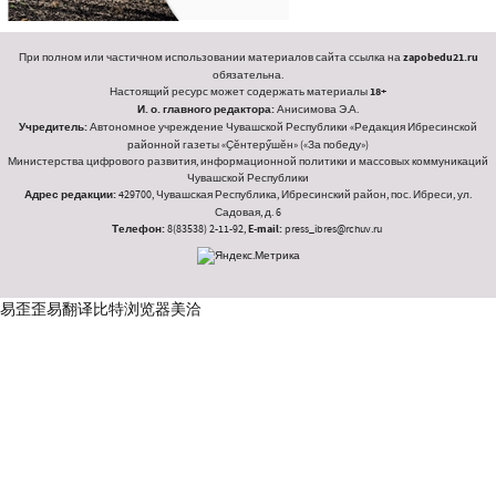
При полном или частичном использовании материалов сайта ссылка на
zapobedu21.ru
обязательна.
Настоящий ресурс может содержать материалы
18+
И. о. главного редактора:
Анисимова Э.А.
Учредитель:
Автономное учреждение Чувашской Республики «Редакция Ибресинской
районной газеты «Ҫӗнтерӳшӗн» («За победу»)
Министерства цифрового развития, информационной политики и массовых коммуникаций
Чувашской Республики
Адрес редакции:
429700, Чувашская Республика, Ибресинский район, пос. Ибреси, ул.
Садовая, д. 6
Телефон:
8(83538) 2-11-92,
E-mail:
press_ibres@rchuv.ru
易歪歪
易翻译
比特浏览器
美洽