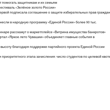
т помогать защитникам и их семьям
естиваль «Зелёное золото России»
первой подписала соглашение о защите избирательных прав гражда
если в народную программу «Единой России» более 90 тыс.
инаре расскажут о маркетплейсе «Витрина имущества банкротов»
ртал «Яркое лето Чувашии» объединяет главные события в
 высоту благодаря поддержке партийного проекта Единой России
и приоритетного этапа зачисления: число студентов по целевой квот