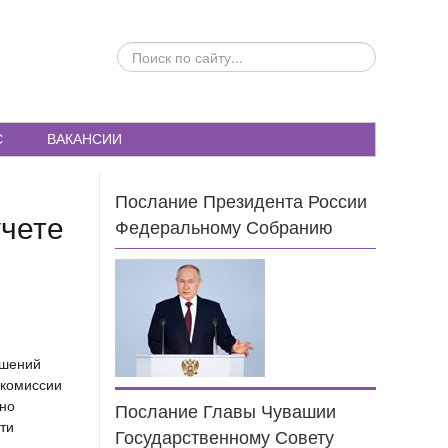
ПОИСК
ПО
САЙТУ...
С
ВАКАНСИИ
Послание Президента России
учете
Федеральному Собранию
ушений
 комиссии
тно
Послание Главы Чувашии
ти
Государственному Совету