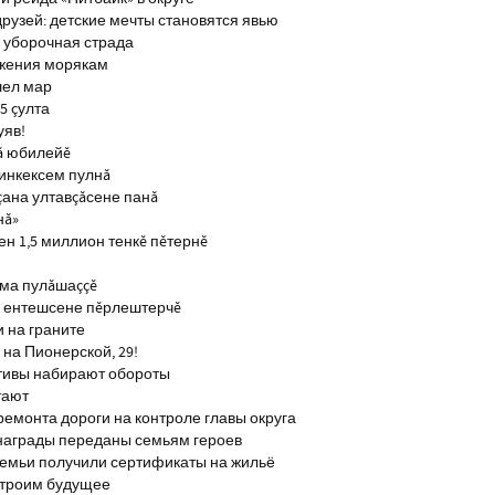
рузей: детские мечты становятся явью
 уборочная страда
ажения морякам
шел мар
5 çулта
уяв!
ă юбилейĕ
инкексем пулнă
çана ултавçăсене панă
нă»
н 1,5 миллион тенкĕ пĕтернĕ
тма пулăшаççĕ
ĕ ентешсене пĕрлештерчĕ
и на граните
на Пионерской, 29!
тивы набирают обороты
тают
ремонта дороги на контроле главы округа
награды переданы семьям героев
емьи получили сертификаты на жильё
строим будущее