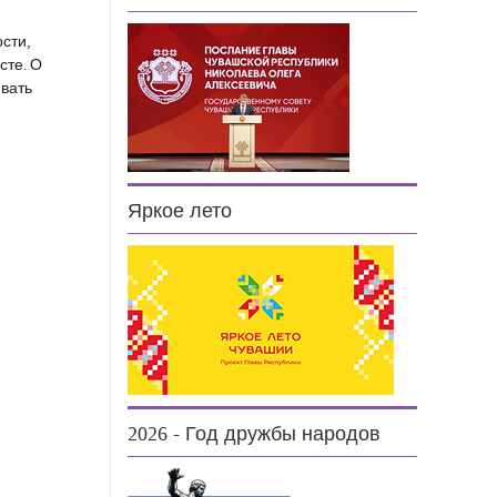
сти,
сте. О
ивать
Яркое лето
2026 - Год дружбы народов