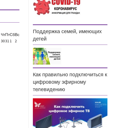
Поддержка семей, имеющих
Чт
Пт
Сб
Вс
детей
30
31
1
2
Как правильно подключиться к
цифровому эфирному
телевидению