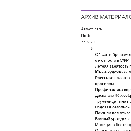
АРХИВ МАТЕРИАЛ
Август
2026
Пн
Вт
27
28
29
5
С 1 сентября изм
отчётности в СФР
Летняя занятость 
Юные художники п
Рассылка налогов
правилам
Профилактика виру
Дискотека 90-х со
Труженица тыла п
Родовая летопись
Почтили память з
Важный урок для 
Медицина без оче
Опасная езда: итог