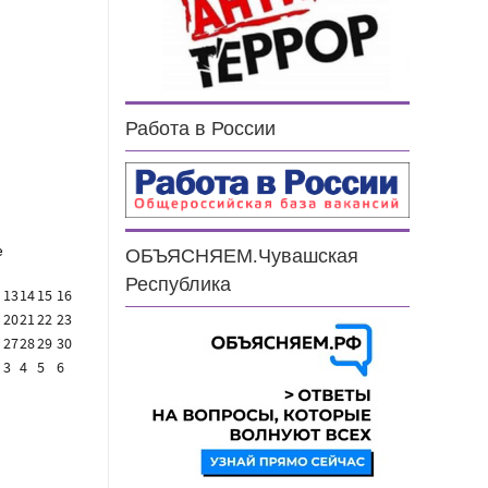
н
Работа в России
е
ОБЪЯСНЯЕМ.Чувашская
Республика
13
14
15
16
20
21
22
23
27
28
29
30
3
4
5
6