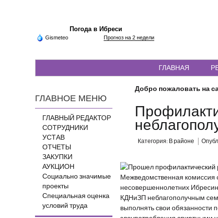
Погода в Ибреси
Gismeteo
Прогноз на 2 недели
ГЛАВНАЯ
Р
Добро пожаловать на са
ГЛАВНОЕ МЕНЮ
Профилакти
ГЛАВНЫЙ РЕДАКТОР
неблагопол
СОТРУДНИКИ
УСТАВ
Категория:
В районе
Опубли
ОТЧЕТЫ
ЗАКУПКИ
АУКЦИОН
Социально значимые
Межведомственная комиссия с
проекты
несовершеннолетних Ибресинс
Специальная оценка
КДНиЗП неблагополучным семь
условий труда
выполнять свои обязанности п