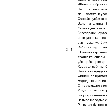
«Шевле» собрала д
На полях закипела
Дань памяти и ув
Саншăн чунăм та 
Валентина аппа - 8
Çемье кунĕ - савăк 
Ĕç ветеранĕн сумл
Шыв çинче каллех 
Çурт тума пухнă ук
Икĕ юман «уралан
3
4
Юлташĕн карттинче
Усăллă канашсем
Çĕнтерĕве çывхар
Хурамал ялĕн кун
Память в сердцах 
Финишная прямая 
Народные инициа
От графика не отс
Ход капитального 
Государственные 
Четыре молодые с
Развивая бизнес, 