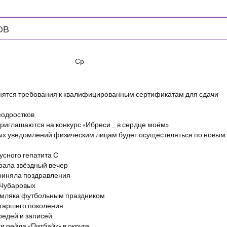
ОВ
Ср
енятся требования к квалифицированным сертификатам для сдачи
подростков
риглашаются на конкурс «Ибреси _ в сердце моём»
ых уведомлений физическим лицам будет осуществляться по новым
сного гепатита С
брала звёздный вечер
риняла поздравления
 Чубаровых
емляка футбольным праздником
старшего поколения
редей и записей
и рейда «Питбайк» в округе