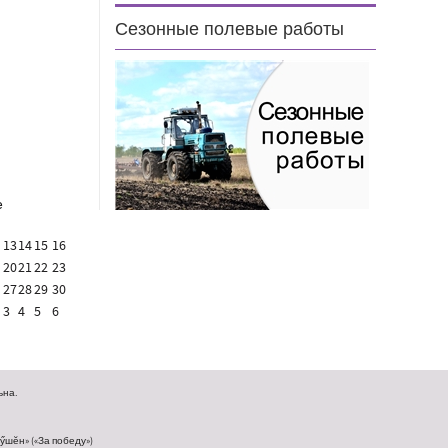
н
Сезонные полевые работы
е
13
14
15
16
20
21
22
23
27
28
29
30
3
4
5
6
на.
шӗн» («За победу»)