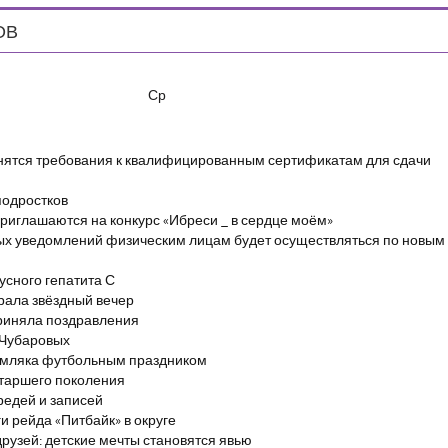
ОВ
Ср
енятся требования к квалифицированным сертификатам для сдачи
подростков
риглашаются на конкурс «Ибреси _ в сердце моём»
ых уведомлений физическим лицам будет осуществляться по новым
сного гепатита С
брала звёздный вечер
риняла поздравления
 Чубаровых
емляка футбольным праздником
старшего поколения
редей и записей
и рейда «Питбайк» в округе
рузей: детские мечты становятся явью