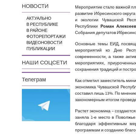
НОВОСТИ
Мероприятие стало важной пл
развитие Ибресинского округа
АКТУАЛЬНО
и экологии Чувашской Рес
В РЕСПУБЛИКЕ
Роман Алексее
Республики
В РАЙОНЕ
Собрания депутатов Ибресин
ФОТОРЕПОРТАЖИ
ВИДЕОНОВОСТИ
Основные темы ЕИД, посвяще
ПУБЛИКАЦИИ
мероприятий ко Дню Респу
современности, а также акти
НАШИ СОЦСЕТИ
мероприятиях, приуроченны
сохранения традиций и постро
Телеграм
Как отметил заместитель мин
экономика Чувашской Республи
составил лишь 13%. По мнени
закономерным итогом проведе
Растет экономика – создаются
заняла 1-е место в Поволжь
благодаря эффективным мер
программам и созданию благо