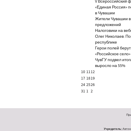
V Всероссийский ф
«Единая Россия» 
в Чувашии
Жители Чувашии вн
предложений
Налоговики на веб
Олег Николаев: По
республике
Герои полей берут
«Российское село»
ЧувГУ подвел итог
выросло на 55%
10
11
12
17
18
19
24
25
26
31
1
2
При
Учредитель:
Автон