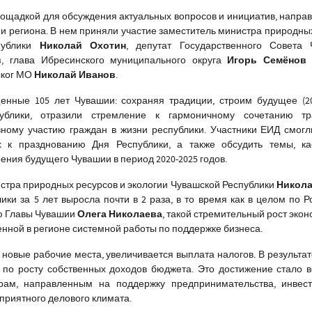
ощадкой для обсуждения актуальных вопросов и инициатив, напра
 и региона. В нем приняли участие заместитель министра природны
Николай Охотин
публики
, депутат Государственного Совета 
в
Игорь Семёнов
, глава Ибресинского муниципального округа
Николай Иванов
ског МО
.
нные 105 лет Чувашии: сохраняя традиции, строим будущее (20
блики, отразили стремление к гармоничному сочетанию т
вному участию граждан в жизни республики. Участники ЕИД смогл
х к празднованию Дня Республики, а также обсудить темы, к
ения будущего Чувашии в период 2020-2025 годов.
Никола
истра природных ресурсов и экологии Чувашской Республики
ки за 5 лет выросла почти в 2 раза, в то время как в целом по Р
Олега Николаева
ю Главы Чувашии
, такой стремительный рост экон
нной в регионе системной работы по поддержке бизнеса.
 новые рабочие места, увеличивается выплата налогов. В результа
е по росту собственных доходов бюджета. Это достижение стало
ам, направленным на поддержку предпринимательства, инвес
приятного делового климата.