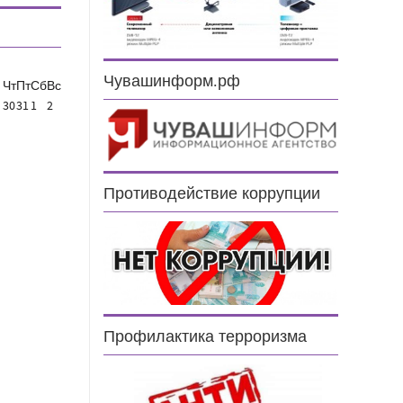
Чувашинформ.рф
Чт
Пт
Сб
Вс
30
31
1
2
Противодействие коррупции
Профилактика терроризма