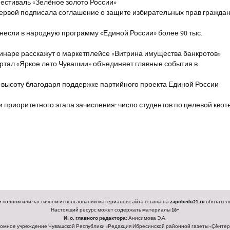
естиваль «Зелёное золото России»
первой подписала соглашение о защите избирательных прав гражда
если в народную программу «Единой России» более 90 тыс.
инаре расскажут о маркетплейсе «Витрина имущества банкротов»
ртал «Яркое лето Чувашии» объединяет главные события в
 высоту благодаря поддержке партийного проекта Единой России
и приоритетного этапа зачисления: число студентов по целевой квот
 полном или частичном использовании материалов сайта ссылка на
zapobedu21.ru
обязатель
Настоящий ресурс может содержать материалы
18+
И. о. главного редактора:
Анисимова Э.А.
омное учреждение Чувашской Республики «Редакция Ибресинской районной газеты «Ҫӗнтерӳ