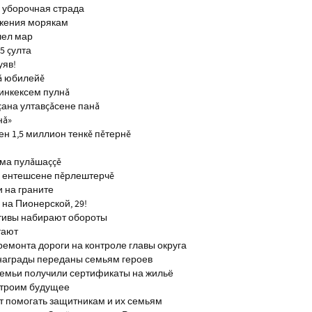
 уборочная страда
ажения морякам
шел мар
5 çулта
уяв!
ă юбилейĕ
инкексем пулнă
çана ултавçăсене панă
нă»
н 1,5 миллион тенкĕ пĕтернĕ
тма пулăшаççĕ
ĕ ентешсене пĕрлештерчĕ
и на граните
на Пионерской, 29!
тивы набирают обороты
тают
ремонта дороги на контроле главы округа
награды переданы семьям героев
емьи получили сертификаты на жильё
строим будущее
т помогать защитникам и их семьям