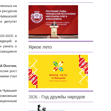
вленных на
х ресурсов
Чувашской
и депутат
20-2025) и
радиций и
и узнать о
Яркое лето
асающиеся
й Охотин
,
оссии рост
омики стал
те Чувашия
 возможным
2026 - Год дружбы народов
тиционным