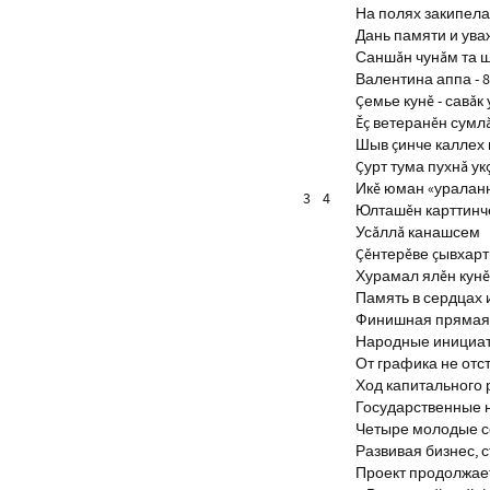
На полях закипела
Дань памяти и ув
Саншăн чунăм та 
Валентина аппа - 8
Çемье кунĕ - савăк 
Ĕç ветеранĕн сумл
Шыв çинче каллех 
Çурт тума пухнă ук
Икĕ юман «уралан
3
4
Юлташĕн карттинче
Усăллă канашсем
Çĕнтерĕве çывхар
Хурамал ялĕн кун
Память в сердцах 
Финишная прямая 
Народные инициа
От графика не отс
Ход капитального 
Государственные 
Четыре молодые с
Развивая бизнес, 
Проект продолжае