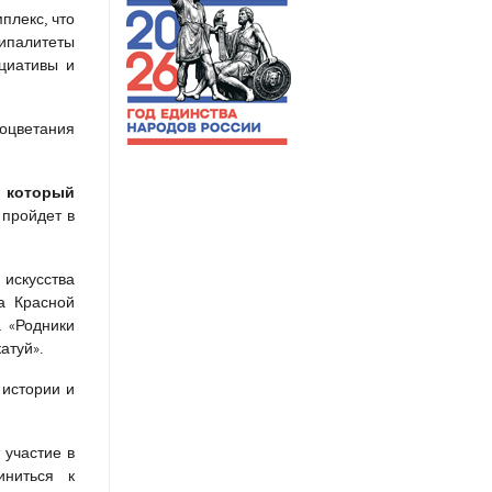
плекс, что
ципалитеты
циативы и
роцветания
, который
 пройдет в
 искусства
а Красной
а «Родники
атуй».
 истории и
 участие в
иниться к