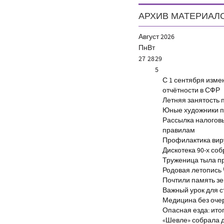
АРХИВ МАТЕРИАЛ
Август
2026
Пн
Вт
27
28
29
5
С 1 сентября изм
отчётности в СФР
Летняя занятость 
Юные художники п
Рассылка налогов
правилам
Профилактика виру
Дискотека 90-х со
Труженица тыла п
Родовая летопись
Почтили память з
Важный урок для 
Медицина без оче
Опасная езда: итог
«Шевле» собрала д