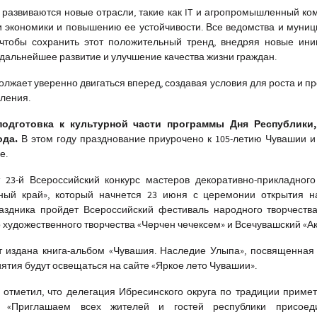
о развиваются новые отрасли, такие как IT и агропромышленный ком
 экономики и повышению ее устойчивости. Все ведомства и муни
чтобы сохранить этот положительный тренд, внедряя новые ини
дальнейшее развитие и улучшение качества жизни граждан.
лжает уверенно двигаться вперед, создавая условия для роста и п
еления.
одготовка к культурной части программы Дня Республики
ода.
В этом году празднование приурочено к 105-летию Чувашии и
е.
23-й Всероссийский конкурс мастеров декоративно-прикладного
ный край», который начнется 23 июня с церемонии открытия н
аздника пройдет Всероссийский фестиваль народного творчеств
о художественного творчества «Черчен чечексем» и Всечувашский «Ак
ет издана книга-альбом «Чувашия. Наследие Улыпа», посвященная
иятия будут освещаться на сайте «Яркое лето Чувашии».
отметил, что делегация Ибресинского округа по традиции примет
х.
«Приглашаем всех жителей и гостей республики присоед