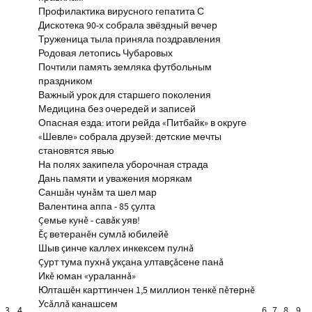
Профилактика вирусного гепатита С
Дискотека 90-х собрала звёздный вечер
Труженица тыла приняла поздравления
Родовая летопись Чубаровых
Почтили память земляка футбольным
праздником
Важный урок для старшего поколения
Медицина без очередей и записей
Опасная езда: итоги рейда «Питбайк» в округе
«Шевле» собрала друзей: детские мечты
становятся явью
На полях закипела уборочная страда
Дань памяти и уважения морякам
Саншăн чунăм та шел мар
Валентина аппа - 85 çулта
Çемье кунĕ - савăк уяв!
Ĕç ветеранĕн сумлă юбилейĕ
Шыв çинче каллех инкексем пулнă
Çурт тума пухнă укçана ултавçăсене панă
Икĕ юман «ураланнă»
Юлташĕн карттинчен 1,5 миллион тенкĕ пĕтернĕ
Усăллă канашсем
3
4
6
7
8
9