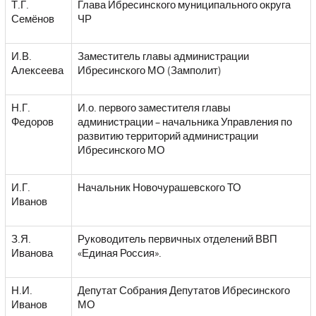
Т.Г.
Глава Ибресинского муниципального округа
Семёнов
ЧР
И.В.
Заместитель главы администрации
Алексеева
Ибресинского МО (Замполит)
Н.Г.
И.о. первого заместителя главы
Федоров
администрации – начальника Управления по
развитию территорий администрации
Ибресинского МО
И.Г.
Начальник Новочурашевского ТО
Иванов
З.Я.
Руководитель первичных отделений ВВП
Иванова
«Единая Россия».
Н.И.
Депутат Собрания Депутатов Ибресинского
Иванов
МО