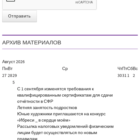
Отправить
АРХИВ МАТЕРИАЛОВ
Август
2026
Пн
Вт
Ср
Чт
Пт
Сб
Вс
27
28
29
30
31
1
2
5
С 1 сентября изменятся требования к
квалифицированным сертификатам для сдачи
отчётности в СФР
Летняя занятость подростков
Юные художники приглашаются на конкурс
«Ибреси _ в сердце моём»
Рассылка налоговых уведомлений физическим
лицам будет осуществляться по новым
правилам