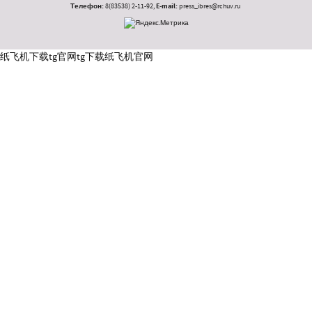
Телефон:
8(83538) 2-11-92,
E-mail:
press_ibres@rchuv.ru
纸飞机下载
tg官网
tg下载
纸飞机官网