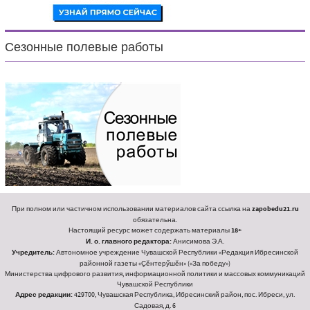
Сезонные полевые работы
При полном или частичном использовании материалов сайта ссылка на
zapobedu21.ru
обязательна.
Настоящий ресурс может содержать материалы
18+
И. о. главного редактора:
Анисимова Э.А.
Учредитель:
Автономное учреждение Чувашской Республики «Редакция Ибресинской
районной газеты «Ҫӗнтерӳшӗн» («За победу»)
Министерства цифрового развития, информационной политики и массовых коммуникаций
Чувашской Республики
Адрес редакции:
429700, Чувашская Республика, Ибресинский район, пос. Ибреси, ул.
Садовая, д. 6