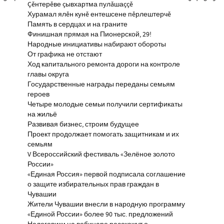
Çĕнтерĕве çывхартма пулăшаççĕ
Хурамал ялĕн кунĕ ентешсене пĕрлештерчĕ
Память в сердцах и на граните
Финишная прямая на Пионерской, 29!
Народные инициативы набирают обороты
От графика не отстают
Ход капитального ремонта дороги на контроле
главы округа
Государственные награды переданы семьям
героев
Четыре молодые семьи получили сертификаты
на жильё
Развивая бизнес, строим будущее
Проект продолжает помогать защитникам и их
семьям
V Всероссийский фестиваль «Зелёное золото
России»
«Единая Россия» первой подписала соглашение
о защите избирательных прав граждан в
Чувашии
Жители Чувашии внесли в народную программу
«Единой России» более 90 тыс. предложений