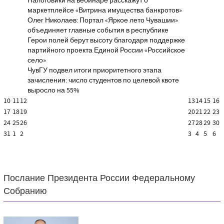
Налоговики на вебинаре расскажут о
маркетплейсе «Витрина имущества банкротов»
Олег Николаев: Портал «Яркое лето Чувашии»
объединяет главные события в республике
Герои полей берут высоту благодаря поддержке
партийного проекта Единой России «Российское
село»
ЧувГУ подвел итоги приоритетного этапа
зачисления: число студентов по целевой квоте
выросло на 55%
10
11
12
13
14
15
16
17
18
19
20
21
22
23
24
25
26
27
28
29
30
31
1
2
3
4
5
6
Послание Президента России Федеральному
Собранию