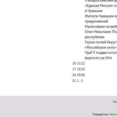
V Всероссийский ф
«Единая Россия» 
в Чувашии
Жители Чувашии вн
предложений
Налоговики на веб
Олег Николаев: По
республике
Герои полей берут
«Российское село»
ЧувГУ подвел итог
выросло на 55%
10
11
12
17
18
19
24
25
26
31
1
2
При
Учредитель:
Автон