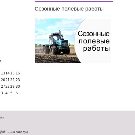
н
Сезонные полевые работы
е
13
14
15
16
20
21
22
23
27
28
29
30
3
4
5
6
на.
шӗн» («За победу»)