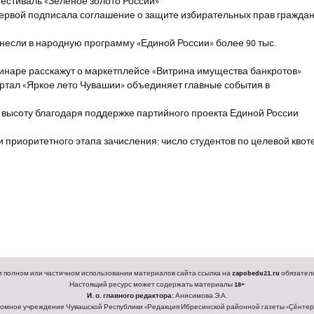
естиваль «Зелёное золото России»
первой подписала соглашение о защите избирательных прав гражда
если в народную программу «Единой России» более 90 тыс.
инаре расскажут о маркетплейсе «Витрина имущества банкротов»
ртал «Яркое лето Чувашии» объединяет главные события в
 высоту благодаря поддержке партийного проекта Единой России
и приоритетного этапа зачисления: число студентов по целевой квот
 полном или частичном использовании материалов сайта ссылка на
zapobedu21.ru
обязатель
Настоящий ресурс может содержать материалы
18+
И. о. главного редактора:
Анисимова Э.А.
омное учреждение Чувашской Республики «Редакция Ибресинской районной газеты «Ҫӗнтерӳ