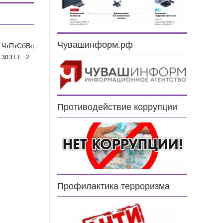
Чувашинформ.рф
Чт
Пт
Сб
Вс
30
31
1
2
Противодействие коррупции
Профилактика терроризма