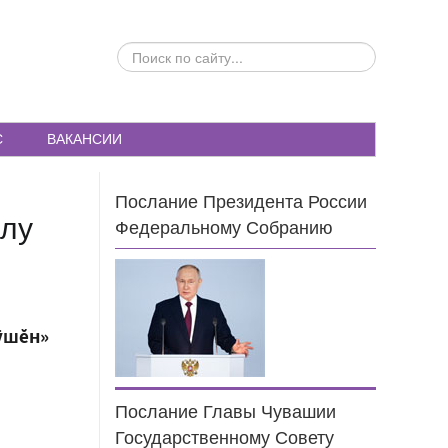
ПОИСК
ПО
САЙТУ...
С
ВАКАНСИИ
Послание Президента России
олу
Федеральному Собранию
й
ÿшĕн
»
Послание Главы Чувашии
Государственному Совету