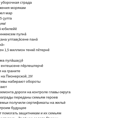
 уборочная страда
ажения морякам
шел мар
5 çулта
уяв!
ă юбилейĕ
инкексем пулнă
çана ултавçăсене панă
нă»
н 1,5 миллион тенкĕ пĕтернĕ
тма пулăшаççĕ
ĕ ентешсене пĕрлештерчĕ
и на граните
на Пионерской, 29!
тивы набирают обороты
тают
ремонта дороги на контроле главы округа
награды переданы семьям героев
емьи получили сертификаты на жильё
строим будущее
т помогать защитникам и их семьям