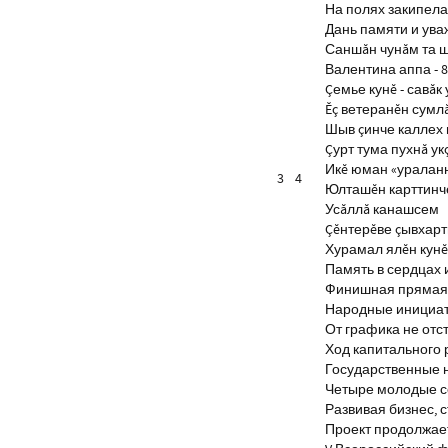
На полях закипела
Дань памяти и ув
Саншăн чунăм та 
Валентина аппа - 8
Çемье кунĕ - савăк 
Ĕç ветеранĕн сумл
Шыв çинче каллех 
Çурт тума пухнă ук
Икĕ юман «уралан
3
4
Юлташĕн карттинче
Усăллă канашсем
Çĕнтерĕве çывхар
Хурамал ялĕн кун
Память в сердцах 
Финишная прямая 
Народные инициа
От графика не отс
Ход капитального 
Государственные 
Четыре молодые с
Развивая бизнес, 
Проект продолжае