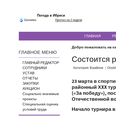
Погода в Ибреси
Gismeteo
Прогноз на 2 недели
ГЛАВНАЯ
Р
Добро пожаловать на са
ГЛАВНОЕ МЕНЮ
Состоится 
ГЛАВНЫЙ РЕДАКТОР
СОТРУДНИКИ
Категория:
В районе
Опубли
УСТАВ
ОТЧЕТЫ
23 марта
в спорти
ЗАКУПКИ
районный ХXX тур
АУКЦИОН
(«За победу»), п
Социально значимые
Отечественной во
проекты
Специальная оценка
Начало турнира в 
условий труда