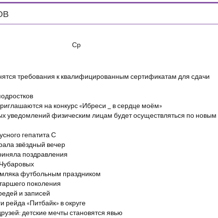
ОВ
Ср
енятся требования к квалифицированным сертификатам для сдачи
подростков
риглашаются на конкурс «Ибреси _ в сердце моём»
ых уведомлений физическим лицам будет осуществляться по новым
сного гепатита С
брала звёздный вечер
риняла поздравления
 Чубаровых
емляка футбольным праздником
старшего поколения
редей и записей
и рейда «Питбайк» в округе
рузей: детские мечты становятся явью