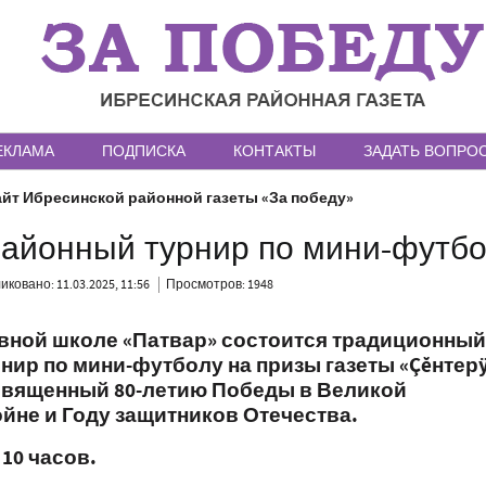
ЕКЛАМА
ПОДПИСКА
КОНТАКТЫ
ЗАДАТЬ ВОПРО
йт Ибресинской районной газеты «За победу»
районный турнир по мини-футб
ковано: 11.03.2025, 11:56
Просмотров: 1948
вной школе «Патвар» состоится традиционны
нир по мини-футболу на призы газеты
«
Çĕнтер
освященный 80-летию Победы в Великой
йне и Году защитников Отечества.
10 часов.