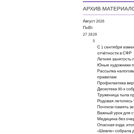
АРХИВ МАТЕРИАЛ
Август
2026
Пн
Вт
27
28
29
5
С 1 сентября изм
отчётности в СФР
Летняя занятость 
Юные художники п
Рассылка налогов
правилам
Профилактика виру
Дискотека 90-х со
Труженица тыла п
Родовая летопись
Почтили память з
Важный урок для 
Медицина без оче
Опасная езда: итог
«Шевле» собрала д