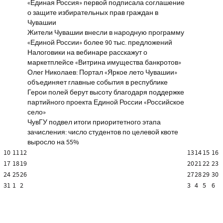
«Единая Россия» первой подписала соглашение
о защите избирательных прав граждан в
Чувашии
Жители Чувашии внесли в народную программу
«Единой России» более 90 тыс. предложений
Налоговики на вебинаре расскажут о
маркетплейсе «Витрина имущества банкротов»
Олег Николаев: Портал «Яркое лето Чувашии»
объединяет главные события в республике
Герои полей берут высоту благодаря поддержке
партийного проекта Единой России «Российское
село»
ЧувГУ подвел итоги приоритетного этапа
зачисления: число студентов по целевой квоте
выросло на 55%
10
11
12
13
14
15
16
17
18
19
20
21
22
23
24
25
26
27
28
29
30
31
1
2
3
4
5
6