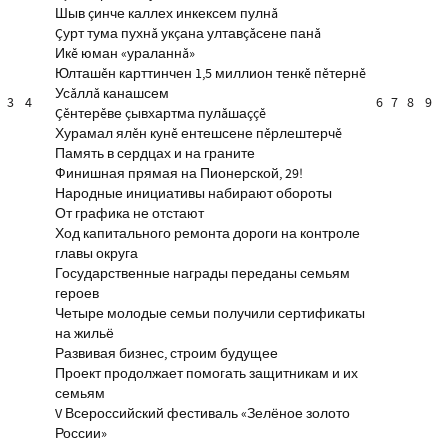
Шыв çинче каллех инкексем пулнă
Çурт тума пухнă укçана ултавçăсене панă
Икĕ юман «ураланнă»
Юлташĕн карттинчен 1,5 миллион тенкĕ пĕтернĕ
Усăллă канашсем
3
4
6
7
8
9
Çĕнтерĕве çывхартма пулăшаççĕ
Хурамал ялĕн кунĕ ентешсене пĕрлештерчĕ
Память в сердцах и на граните
Финишная прямая на Пионерской, 29!
Народные инициативы набирают обороты
От графика не отстают
Ход капитального ремонта дороги на контроле
главы округа
Государственные награды переданы семьям
героев
Четыре молодые семьи получили сертификаты
на жильё
Развивая бизнес, строим будущее
Проект продолжает помогать защитникам и их
семьям
V Всероссийский фестиваль «Зелёное золото
России»