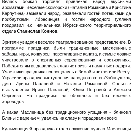
Велась бойкая торговля привлекая народ вкусными
ароматами. Веселые скоморохи (Наталия Романова и Кристина
Карпутина) зазывали народ, развлекали гостей потешками да
прибаутками. Ибресинцев и гостей народного гуляния
поздравил и.о. начальника Ибресинского территориального
отдела
Станислав Коннов
.
Зрители увидели веселое театрализованное представление. В
программе праздника были традиционные масленичные
забавы: игры, конкурсы, перетягивание каната, а самые ловкие
участвовали в спортивных соревнованиях и состязаниях.
Победителям выдавались сладкие призы и памятные подарки.
Участники праздника попрощались с Зимой и встретили Весну.
Украсили праздник выступления народного хора «Забавушка»,
дуэт Ирины Павловой и Натальи Романовой. Сольные
выступления Ирины Павловой, Юлии Петровой и Алексея
Сергеева. На празднике не обошлось и без весёлых
хороводов.
А какая Масленица без традиционного угощения – блинов?!
Блины с вареньем, удались на славу и порадовали всех!
Кульминацией праздника стало сожжение чучела Масленицы