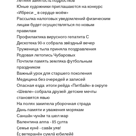
Летняя занятость подростков
Юные художники приглашаются на конкурс
«Ибреси _ в сердце моём»
Рассылка налоговых уведомлений физическим
лицам будет осуществляться по новым
правилам
Профилактика вирусного гепатита С
Дискотека 90-х собрала звёздный вечер
Труженица тыла приняла поздравления
Родовая летопись Чубаровых
Почтили память земляка футбольным
праздником
Важный урок для старшего поколения
Медицина без очередей и записей
Опасная езда: итоги рейда «Питбайк» в округе
«Шевле» собрала друзей: детские мечты
становятся явью
На полях закипела уборочная страда
Дань памяти и уважения морякам
Саншăн чунăм та шел мар
Валентина аппа - 85 çулта
Çемье кунĕ - савăк уяв!
Ĕç ветеранĕн сумлă юбилейĕ