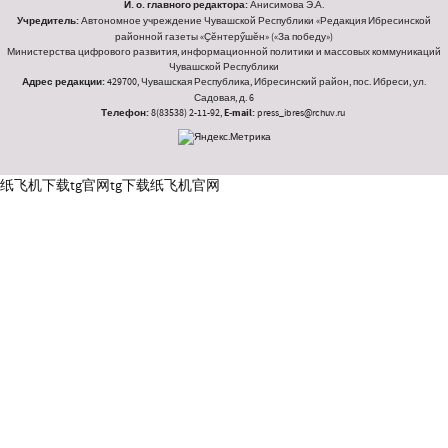
И. о. главного редактора:
Анисимова Э.А.
Учредитель:
Автономное учреждение Чувашской Республики «Редакция Ибресинской
районной газеты «Ҫӗнтерӳшӗн» («За победу»)
Министерства цифрового развития, информационной политики и массовых коммуникаций
Чувашской Республики
Адрес редакции:
429700, Чувашская Республика, Ибресинский район, пос. Ибреси, ул.
Садовая, д. 6
Телефон:
8(83538) 2-11-92,
E-mail:
press_ibres@rchuv.ru
纸飞机下载
tg官网
tg下载
纸飞机官网