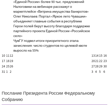
«Единой России» более 90 тыс. предложений
Налоговики на вебинаре расскажут о
маркетплейсе «Витрина имущества банкротов»
Олег Николаев: Портал «Яркое лето Чувашии»
объединяет главные события в республике
Герои полей берут высоту благодаря поддержке
партийного проекта Единой России «Российское
село»
ЧувГУ подвел итоги приоритетного этапа
зачисления: число студентов по целевой квоте
выросло на 55%
10
11
12
13
14
15
16
17
18
19
20
21
22
23
24
25
26
27
28
29
30
31
1
2
3
4
5
6
Послание Президента России Федеральному
Собранию