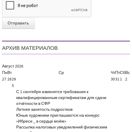
Отправить
АРХИВ МАТЕРИАЛОВ
Август
2026
Пн
Вт
Ср
Чт
Пт
Сб
Вс
27
28
29
30
31
1
2
5
С 1 сентября изменятся требования к
квалифицированным сертификатам для сдачи
отчётности в СФР
Летняя занятость подростков
Юные художники приглашаются на конкурс
«Ибреси _ в сердце моём»
Рассылка налоговых уведомлений физическим