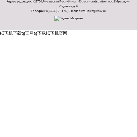
Адрес редакции:
429700, Чувашская Республика, Ибресинский район, пос. Ибреси, ул.
Садовая, д. 6
Телефон:
8(83538) 2-11-92,
E-mail:
press_ibres@rchuv.ru
纸飞机下载
tg官网
tg下载
纸飞机官网