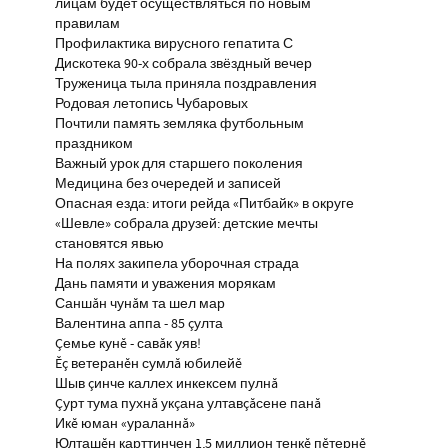
лицам будет осуществляться по новым
правилам
Профилактика вирусного гепатита С
Дискотека 90-х собрала звёздный вечер
Труженица тыла приняла поздравления
Родовая летопись Чубаровых
Почтили память земляка футбольным
праздником
Важный урок для старшего поколения
Медицина без очередей и записей
Опасная езда: итоги рейда «Питбайк» в округе
«Шевле» собрала друзей: детские мечты
становятся явью
На полях закипела уборочная страда
Дань памяти и уважения морякам
Саншăн чунăм та шел мар
Валентина аппа - 85 çулта
Çемье кунĕ - савăк уяв!
Ĕç ветеранĕн сумлă юбилейĕ
Шыв çинче каллех инкексем пулнă
Çурт тума пухнă укçана ултавçăсене панă
Икĕ юман «ураланнă»
Юлташĕн карттинчен 1,5 миллион тенкĕ пĕтернĕ