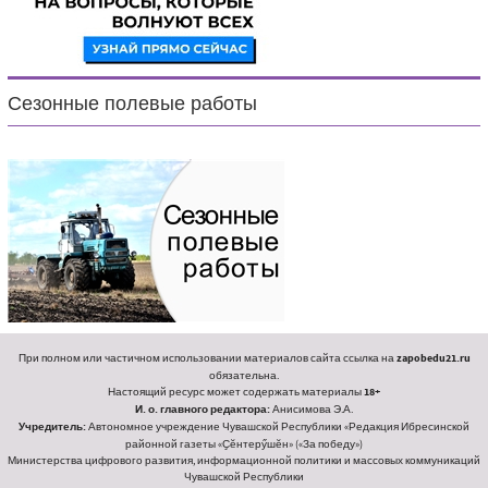
Сезонные полевые работы
При полном или частичном использовании материалов сайта ссылка на
zapobedu21.ru
обязательна.
Настоящий ресурс может содержать материалы
18+
И. о. главного редактора:
Анисимова Э.А.
Учредитель:
Автономное учреждение Чувашской Республики «Редакция Ибресинской
районной газеты «Ҫӗнтерӳшӗн» («За победу»)
Министерства цифрового развития, информационной политики и массовых коммуникаций
Чувашской Республики