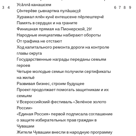
Усăллă канашсем
3
4
6
7
8
9
Çĕнтерĕве çывхартма пулăшаççĕ
Хурамал ялĕн кунĕ ентешсене пĕрлештерчĕ
Память в сердцах и на граните
Финишная прямая на Пионерской, 29!
Народные инициативы набирают обороты
От графика не отстают
Ход капитального ремонта дороги на контроле
главы округа
Государственные награды переданы семьям
героев
Четыре молодые семьи получили сертификаты
на жильё
Развивая бизнес, строим будущее
Проект продолжает помогать защитникам и их
семьям
V Всероссийский фестиваль «Зелёное золото
России»
«Единая Россия» первой подписала соглашение
о защите избирательных прав граждан в
Чувашии
Жители Чувашии внесли в народную программу