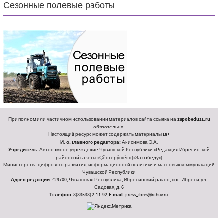
Сезонные полевые работы
При полном или частичном использовании материалов сайта ссылка на
zapobedu21.ru
обязательна.
Настоящий ресурс может содержать материалы
18+
И. о. главного редактора:
Анисимова Э.А.
Учредитель:
Автономное учреждение Чувашской Республики «Редакция Ибресинской
районной газеты «Ҫӗнтерӳшӗн» («За победу»)
Министерства цифрового развития, информационной политики и массовых коммуникаций
Чувашской Республики
Адрес редакции:
429700, Чувашская Республика, Ибресинский район, пос. Ибреси, ул.
Садовая, д. 6
Телефон:
8(83538) 2-11-92,
E-mail:
press_ibres@rchuv.ru