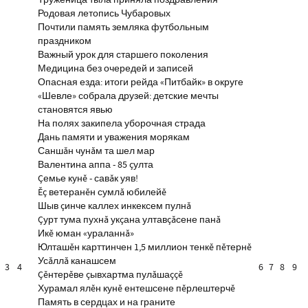
Труженица тыла приняла поздравления
Родовая летопись Чубаровых
Почтили память земляка футбольным
праздником
Важный урок для старшего поколения
Медицина без очередей и записей
Опасная езда: итоги рейда «Питбайк» в округе
«Шевле» собрала друзей: детские мечты
становятся явью
На полях закипела уборочная страда
Дань памяти и уважения морякам
Саншăн чунăм та шел мар
Валентина аппа - 85 çулта
Çемье кунĕ - савăк уяв!
Ĕç ветеранĕн сумлă юбилейĕ
Шыв çинче каллех инкексем пулнă
Çурт тума пухнă укçана ултавçăсене панă
Икĕ юман «ураланнă»
Юлташĕн карттинчен 1,5 миллион тенкĕ пĕтернĕ
Усăллă канашсем
3
4
6
7
8
9
Çĕнтерĕве çывхартма пулăшаççĕ
Хурамал ялĕн кунĕ ентешсене пĕрлештерчĕ
Память в сердцах и на граните