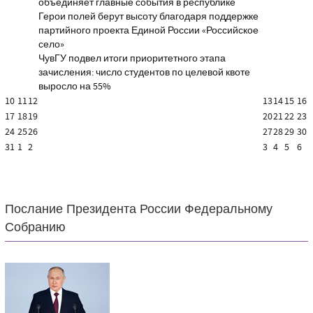
объединяет главные события в республике
Герои полей берут высоту благодаря поддержке
партийного проекта Единой России «Российское
село»
ЧувГУ подвел итоги приоритетного этапа
зачисления: число студентов по целевой квоте
выросло на 55%
10
11
12
13
14
15
16
17
18
19
20
21
22
23
24
25
26
27
28
29
30
31
1
2
3
4
5
6
Послание Президента России Федеральному
Собранию