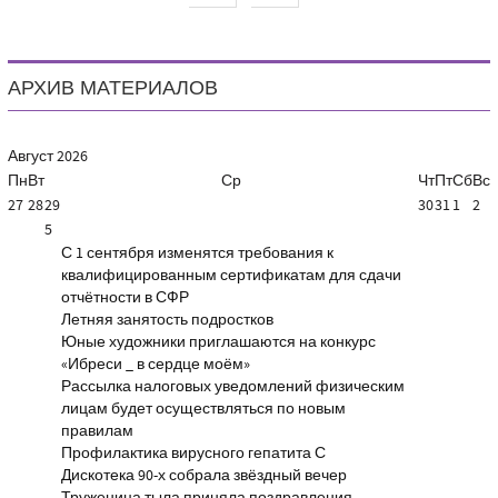
АРХИВ МАТЕРИАЛОВ
Август
2026
Пн
Вт
Ср
Чт
Пт
Сб
Вс
27
28
29
30
31
1
2
5
С 1 сентября изменятся требования к
квалифицированным сертификатам для сдачи
отчётности в СФР
Летняя занятость подростков
Юные художники приглашаются на конкурс
«Ибреси _ в сердце моём»
Рассылка налоговых уведомлений физическим
лицам будет осуществляться по новым
правилам
Профилактика вирусного гепатита С
Дискотека 90-х собрала звёздный вечер