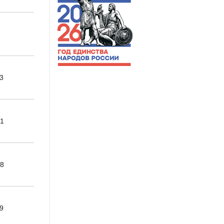
7
3
21
58
9