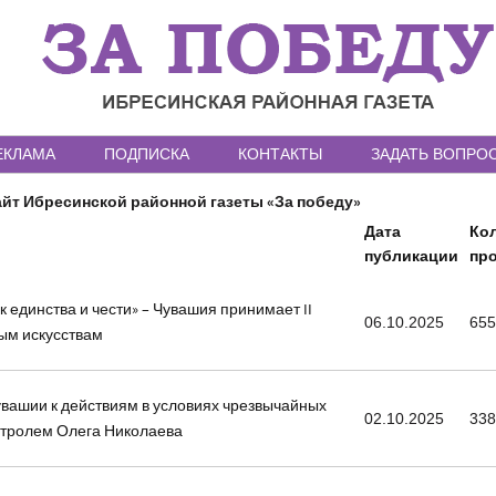
ЕКЛАМА
ПОДПИСКА
КОНТАКТЫ
ЗАДАТЬ ВОПРО
йт Ибресинской районной газеты «За победу»
Дата
Ко
публикации
пр
 единства и чести» – Чувашия принимает II
06.10.2025
65
ым искусствам
вашии к действиям в условиях чрезвычайных
02.10.2025
33
нтролем Олега Николаева