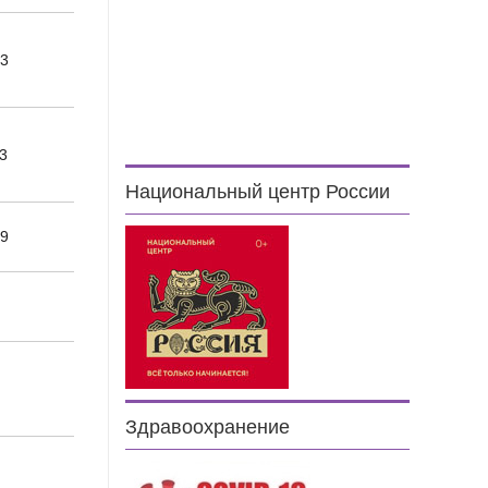
63
3
Национальный центр России
59
2
Здравоохранение
3