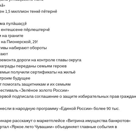
нă»
н 1,5 миллион тенкĕ пĕтернĕ
тма пулăшаççĕ
ĕ ентешсене пĕрлештерчĕ
и на граните
на Пионерской, 29!
тивы набирают обороты
тают
ремонта дороги на контроле главы округа
награды переданы семьям героев
емьи получили сертификаты на жильё
строим будущее
т помогать защитникам и их семьям
естиваль «Зелёное золото России»
первой подписала соглашение о защите избирательных прав гражда
если в народную программу «Единой России» более 90 тыс.
инаре расскажут о маркетплейсе «Витрина имущества банкротов»
ртал «Яркое лето Чувашии» объединяет главные события в