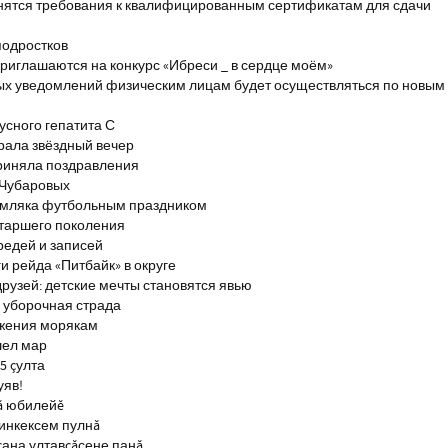
енятся требования к квалифицированным сертификатам для сдачи
подростков
риглашаются на конкурс «Ибреси _ в сердце моём»
ых уведомлений физическим лицам будет осуществляться по новым
сного гепатита С
брала звёздный вечер
риняла поздравления
 Чубаровых
емляка футбольным праздником
старшего поколения
редей и записей
и рейда «Питбайк» в округе
рузей: детские мечты становятся явью
 уборочная страда
ажения морякам
шел мар
5 çулта
уяв!
ă юбилейĕ
инкексем пулнă
çана ултавçăсене панă