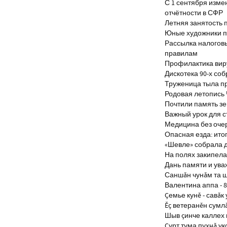
С 1 сентября изм
отчётности в СФР
Летняя занятость 
Юные художники п
Рассылка налогов
правилам
Профилактика виру
Дискотека 90-х со
Труженица тыла п
Родовая летопись
Почтили память з
Важный урок для 
Медицина без оче
Опасная езда: итог
«Шевле» собрала д
На полях закипела
Дань памяти и ув
Саншăн чунăм та 
Валентина аппа - 8
Çемье кунĕ - савăк 
Ĕç ветеранĕн сумл
Шыв çинче каллех 
Çурт тума пухнă ук