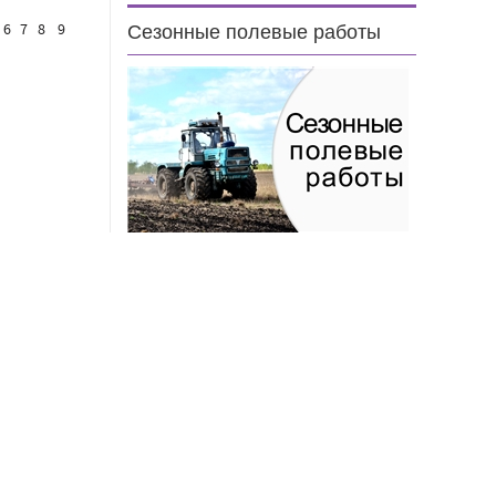
6
7
8
9
Сезонные полевые работы
н