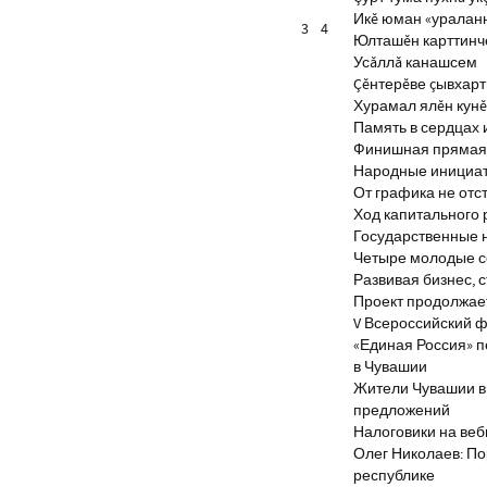
Икĕ юман «уралан
3
4
Юлташĕн карттинче
Усăллă канашсем
Çĕнтерĕве çывхар
Хурамал ялĕн кун
Память в сердцах 
Финишная прямая 
Народные инициа
От графика не отс
Ход капитального 
Государственные 
Четыре молодые с
Развивая бизнес, 
Проект продолжае
V Всероссийский ф
«Единая Россия» 
в Чувашии
Жители Чувашии вн
предложений
Налоговики на веб
Олег Николаев: По
республике