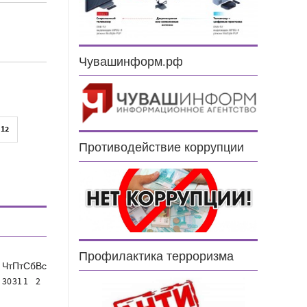
3
Чувашинформ.рф
12
Противодействие коррупции
Профилактика терроризма
Чт
Пт
Сб
Вс
30
31
1
2