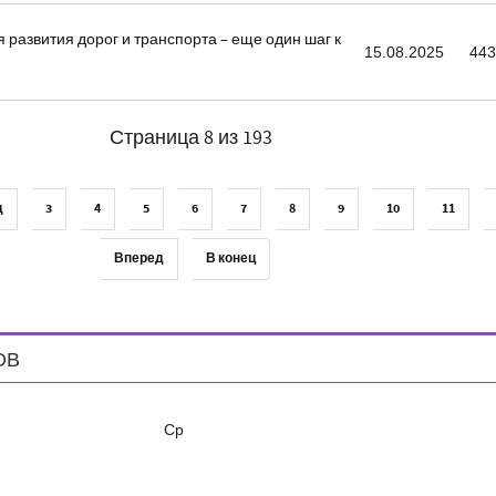
 развития дорог и транспорта – еще один шаг к
15.08.2025
44
Страница 8 из 193
д
3
4
5
6
7
8
9
10
11
Вперед
В конец
ОВ
Ср