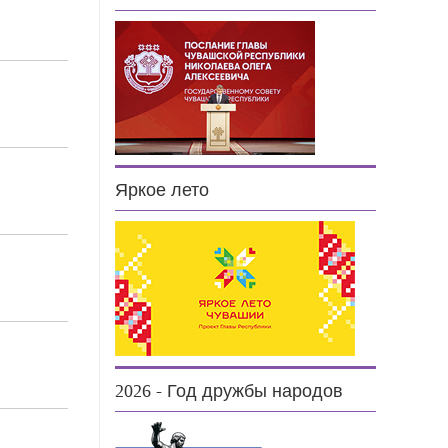
4
2
Яркое лето
0
6
7
2026 - Год дружбы народов
5