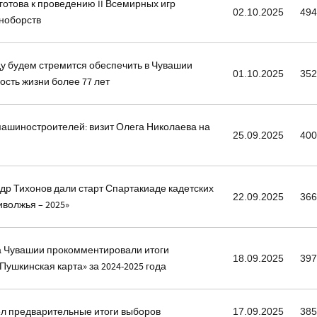
готова к проведению II Всемирных игр
02.10.2025
49
ноборств
оду будем стремится обеспечить в Чувашии
01.10.2025
35
сть жизни более 77 лет
ашиностроителей: визит Олега Николаева на
25.09.2025
40
др Тихонов дали старт Спартакиаде кадетских
22.09.2025
36
волжья – 2025»
а Чувашии прокомментировали итоги
18.09.2025
39
ушкинская карта» за 2024-2025 года
л предварительные итоги выборов
17.09.2025
38