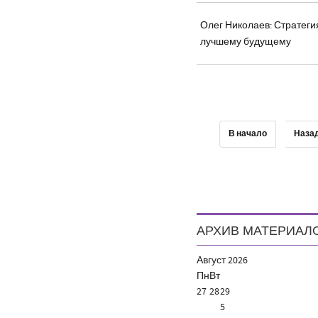
Олег Николаев: Стратегия
лучшему будущему
В начало
Наза
АРХИВ МАТЕРИАЛ
Август
2026
Пн
Вт
27
28
29
5