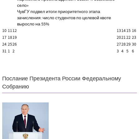
село»
ЧувГУ подвел итоги приоритетного этапа
зачисления: число студентов по целевой квоте
выросло на 55%
10
11
12
13
14
15
16
17
18
19
20
21
22
23
24
25
26
27
28
29
30
31
1
2
3
4
5
6
Послание Президента России Федеральному
Собранию