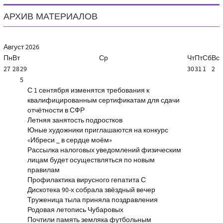
АРХИВ МАТЕРИАЛОВ
Август
2026
Пн
Вт
Ср
Чт
Пт
Сб
Вс
27
28
29
30
31
1
2
5
С 1 сентября изменятся требования к
квалифицированным сертификатам для сдачи
отчётности в СФР
Летняя занятость подростков
Юные художники приглашаются на конкурс
«Ибреси _ в сердце моём»
Рассылка налоговых уведомлений физическим
лицам будет осуществляться по новым
правилам
Профилактика вирусного гепатита С
Дискотека 90-х собрала звёздный вечер
Труженица тыла приняла поздравления
Родовая летопись Чубаровых
Почтили память земляка футбольным