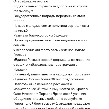
От графика не отстают
Ход капитального ремонта дороги на контроле
главы округа
Государственные награды переданы семьям
героев
Четыре молодые семьи получили сертификаты
на жильё
Развивая бизнес, строим будущее
Проект продолжает помогать защитникам и их
семьям
V Всероссийский фестиваль «Зелёное золото
России»
«Единая Россия» первой подписала соглашение
о защите избирательных прав граждан в
Чувашии
Жители Чувашии внесли в народную программу
«Единой России» более 90 тыс. предложений
Налоговики на вебинаре расскажут о
маркетплейсе «Витрина имущества банкротов»
Олег Николаев: Портал «Яркое лето Чувашии»
объединяет главные события в республике
Герои полей берут высоту благодаря поддержке
партийного проекта Единой России «Российское