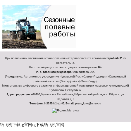
При полном или частичном использовании материалов сайта ссылка на
zapobedu21.ru
обязательна.
Настоящий ресурс может содержать материалы
18+
И. о. главного редактора:
Анисимова Э.А.
Учредитель:
Автономное учреждение Чувашской Республики «Редакция Ибресинской
районной газеты «Ҫӗнтерӳшӗн» («За победу»)
Министерства цифрового развития, информационной политики и массовых коммуникаций
Чувашской Республики
Адрес редакции:
429700, Чувашская Республика, Ибресинский район, пос. Ибреси, ул.
Садовая, д. 6
Телефон:
8(83538) 2-11-92,
E-mail:
press_ibres@rchuv.ru
纸飞机下载
tg官网
tg下载
纸飞机官网