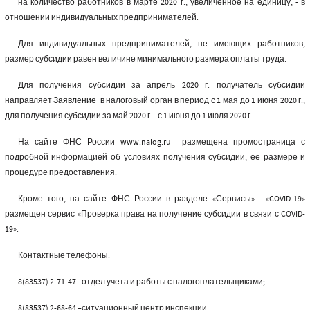
на количество работников в марте 2020 г., увеличенное на единицу, - в
отношении индивидуальных предпринимателей.
Для индивидуальных предпринимателей, не имеющих работников,
размер субсидии равен величине минимального размера оплаты труда.
Для получения субсидии за апрель 2020 г. получатель субсидии
направляет
Заявление
в налоговый орган в период с 1 мая до 1 июня 2020 г.,
для получения субсидии за май 2020 г. - с 1 июня до 1 июля 2020 г.
На сайте ФНС России
www
.nalog.ru размещена промостраница с
подробной информацией об условиях получения субсидии, ее размере и
процедуре предоставления.
Кроме того, на сайте ФНС России в разделе «Сервисы» - «COVID-19»
размещен сервис «Проверка права на получение субсидии в связи с COVID-
19».
Контактные телефоны:
8(83537) 2-71-47 –отдел учета и работы с налогоплательщиками;
8(83537) 2-68-64 –ситуационный центр инспекции.