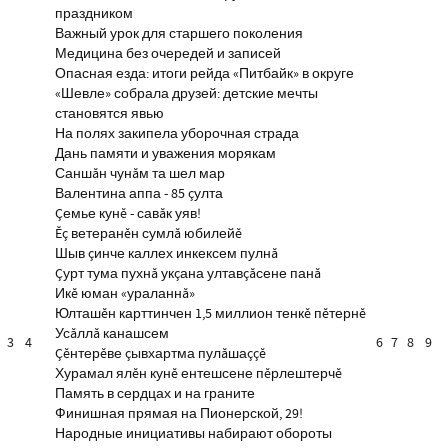
праздником
Важный урок для старшего поколения
Медицина без очередей и записей
Опасная езда: итоги рейда «Питбайк» в округе
«Шевле» собрала друзей: детские мечты
становятся явью
На полях закипела уборочная страда
Дань памяти и уважения морякам
Саншăн чунăм та шел мар
Валентина аппа - 85 çулта
Çемье кунĕ - савăк уяв!
Ĕç ветеранĕн сумлă юбилейĕ
Шыв çинче каллех инкексем пулнă
Çурт тума пухнă укçана ултавçăсене панă
Икĕ юман «ураланнă»
Юлташĕн карттинчен 1,5 миллион тенкĕ пĕтернĕ
Усăллă канашсем
3
4
6
7
8
9
Çĕнтерĕве çывхартма пулăшаççĕ
Хурамал ялĕн кунĕ ентешсене пĕрлештерчĕ
Память в сердцах и на граните
Финишная прямая на Пионерской, 29!
Народные инициативы набирают обороты