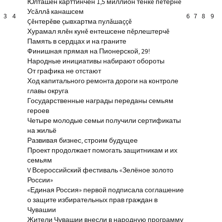
Юлташĕн карттинчен 1,5 миллион тенкĕ пĕтернĕ
Усăллă канашсем
3
4
6
7
8
9
Çĕнтерĕве çывхартма пулăшаççĕ
Хурамал ялĕн кунĕ ентешсене пĕрлештерчĕ
Память в сердцах и на граните
Финишная прямая на Пионерской, 29!
Народные инициативы набирают обороты
От графика не отстают
Ход капитального ремонта дороги на контроле
главы округа
Государственные награды переданы семьям
героев
Четыре молодые семьи получили сертификаты
на жильё
Развивая бизнес, строим будущее
Проект продолжает помогать защитникам и их
семьям
V Всероссийский фестиваль «Зелёное золото
России»
«Единая Россия» первой подписала соглашение
о защите избирательных прав граждан в
Чувашии
Жители Чувашии внесли в народную программу