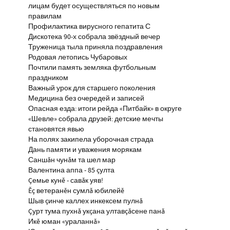
лицам будет осуществляться по новым
правилам
Профилактика вирусного гепатита С
Дискотека 90-х собрала звёздный вечер
Труженица тыла приняла поздравления
Родовая летопись Чубаровых
Почтили память земляка футбольным
праздником
Важный урок для старшего поколения
Медицина без очередей и записей
Опасная езда: итоги рейда «Питбайк» в округе
«Шевле» собрала друзей: детские мечты
становятся явью
На полях закипела уборочная страда
Дань памяти и уважения морякам
Саншăн чунăм та шел мар
Валентина аппа - 85 çулта
Çемье кунĕ - савăк уяв!
Ĕç ветеранĕн сумлă юбилейĕ
Шыв çинче каллех инкексем пулнă
Çурт тума пухнă укçана ултавçăсене панă
Икĕ юман «ураланнă»