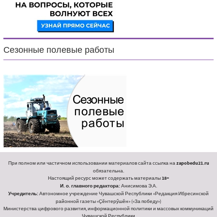
Сезонные полевые работы
При полном или частичном использовании материалов сайта ссылка на
zapobedu21.ru
обязательна.
Настоящий ресурс может содержать материалы
18+
И. о. главного редактора:
Анисимова Э.А.
Учредитель:
Автономное учреждение Чувашской Республики «Редакция Ибресинской
районной газеты «Ҫӗнтерӳшӗн» («За победу»)
Министерства цифрового развития, информационной политики и массовых коммуникаций
Чувашской Республики