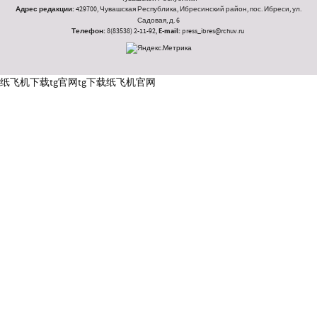
Адрес редакции:
429700, Чувашская Республика, Ибресинский район, пос. Ибреси, ул.
Садовая, д. 6
Телефон:
8(83538) 2-11-92,
E-mail:
press_ibres@rchuv.ru
纸飞机下载
tg官网
tg下载
纸飞机官网