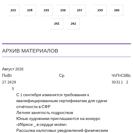
253
254
255
256
257
259
260
261
262
АРХИВ МАТЕРИАЛОВ
Август
2026
Пн
Вт
Ср
Чт
Пт
Сб
Вс
27
28
29
30
31
1
2
5
С 1 сентября изменятся требования к
квалифицированным сертификатам для сдачи
отчётности в СФР
Летняя занятость подростков
Юные художники приглашаются на конкурс
«Ибреси _ в сердце моём»
Рассылка налоговых уведомлений физическим