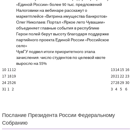
«Единой России» более 90 тыс. предложений
Налоговики на вебинаре расскажут о
маркетплейсе «Витрина имущества банкротов»
Олег Николаев: Портал «Яркое лето Чувашии»
объединяет главные события в республике
Герои полей берут высоту благодаря поддержке
партийного проекта Единой России «Российское
село»
ЧувГУ подвел итоги приоритетного этапа
зачисления: число студентов по целевой квоте
выросло на 55%
10
11
12
13
14
15
16
17
18
19
20
21
22
23
24
25
26
27
28
29
30
31
1
2
3
4
5
6
Послание Президента России Федеральному
Собранию