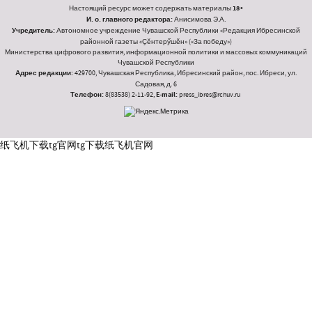
Настоящий ресурс может содержать материалы
18+
И. о. главного редактора:
Анисимова Э.А.
Учредитель:
Автономное учреждение Чувашской Республики «Редакция Ибресинской
районной газеты «Ҫӗнтерӳшӗн» («За победу»)
Министерства цифрового развития, информационной политики и массовых коммуникаций
Чувашской Республики
Адрес редакции:
429700, Чувашская Республика, Ибресинский район, пос. Ибреси, ул.
Садовая, д. 6
Телефон:
8(83538) 2-11-92,
E-mail:
press_ibres@rchuv.ru
纸飞机下载
tg官网
tg下载
纸飞机官网