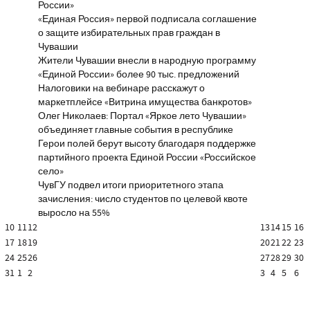
России»
«Единая Россия» первой подписала соглашение
о защите избирательных прав граждан в
Чувашии
Жители Чувашии внесли в народную программу
«Единой России» более 90 тыс. предложений
Налоговики на вебинаре расскажут о
маркетплейсе «Витрина имущества банкротов»
Олег Николаев: Портал «Яркое лето Чувашии»
объединяет главные события в республике
Герои полей берут высоту благодаря поддержке
партийного проекта Единой России «Российское
село»
ЧувГУ подвел итоги приоритетного этапа
зачисления: число студентов по целевой квоте
выросло на 55%
10
11
12
13
14
15
16
17
18
19
20
21
22
23
24
25
26
27
28
29
30
31
1
2
3
4
5
6