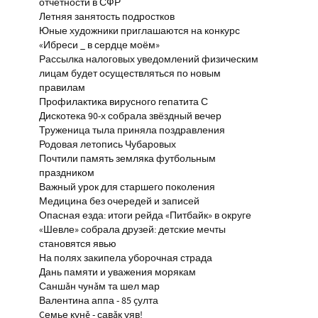
отчётности в СФР
Летняя занятость подростков
Юные художники приглашаются на конкурс
«Ибреси _ в сердце моём»
Рассылка налоговых уведомлений физическим
лицам будет осуществляться по новым
правилам
Профилактика вирусного гепатита С
Дискотека 90-х собрала звёздный вечер
Труженица тыла приняла поздравления
Родовая летопись Чубаровых
Почтили память земляка футбольным
праздником
Важный урок для старшего поколения
Медицина без очередей и записей
Опасная езда: итоги рейда «Питбайк» в округе
«Шевле» собрала друзей: детские мечты
становятся явью
На полях закипела уборочная страда
Дань памяти и уважения морякам
Саншăн чунăм та шел мар
Валентина аппа - 85 çулта
Çемье кунĕ - савăк уяв!