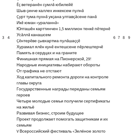
Ĕç ветеранĕн сумлă юбилейĕ
Шыв çинче каллех инкексем пулнă
Çурт тума пухнă укçана ултавçăсене панă
Икĕ юман «ураланнă»
Юлташĕн карттинчен 1,5 миллион тенкĕ пĕтернĕ
Усăллă канашсем
3
4
6
7
8
9
Çĕнтерĕве çывхартма пулăшаççĕ
Хурамал ялĕн кунĕ ентешсене пĕрлештерчĕ
Память в сердцах и на граните
Финишная прямая на Пионерской, 29!
Народные инициативы набирают обороты
От графика не отстают
Ход капитального ремонта дороги на контроле
главы округа
Государственные награды переданы семьям
героев
Четыре молодые семьи получили сертификаты
на жильё
Развивая бизнес, строим будущее
Проект продолжает помогать защитникам и их
семьям
V Всероссийский фестиваль «Зелёное золото