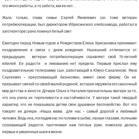
что много работы, а то забота, как ее нет...
Жаль только, глава семьи Сергей Яковлевич (он тоже ветеран
потребкооперации, был директором Ибресинского хлебозавода, работал в
заготконторе) рано покинул белый свет.
Ежегодно перед Новым годом и Рождеством Елена Хрисановна принимает
поздравления в связи с днем рождения. Нынешний отличается от
предыдущих: ветеран потребкооперации справляет свой 70-летний
юбилей. Ее радости и ликованию нет предела. Первым прислал ему
поздравительную телеграмму сын, работающий в Южно-Сахалинске. Яков
Сергеевич – преуспевающий бизнесмен, имеет свою фирму. Он не
прерывает связей со своей малой родиной, которая окружила его сказочный
мир детства и юности. Дочери Ольга и Наталия признательны матери за то,
что она учила их терпеливости и настойчивости. У матери такой твердый
характер, что не показывала детям свое душевное беспокойство. Вот что
говорят ее дочери: «Наша мама для нас – самый дорогой и любимый
человек. Ведь она, погладив нас по головке в зыбке, лаская глазами, полными
согревающей радости, протягивая нам теплые руки, помогала делать
первые и уверенные шаги в жизни.