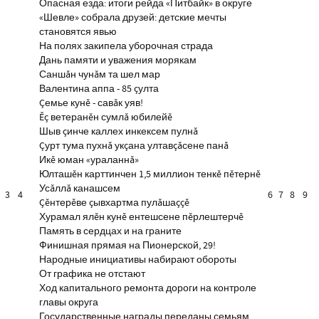
Опасная езда: итоги рейда «Питбайк» в округе
«Шевле» собрала друзей: детские мечты
становятся явью
На полях закипела уборочная страда
Дань памяти и уважения морякам
Саншăн чунăм та шел мар
Валентина аппа - 85 çулта
Çемье кунĕ - савăк уяв!
Ĕç ветеранĕн сумлă юбилейĕ
Шыв çинче каллех инкексем пулнă
Çурт тума пухнă укçана ултавçăсене панă
Икĕ юман «ураланнă»
Юлташĕн карттинчен 1,5 миллион тенкĕ пĕтернĕ
Усăллă канашсем
3
4
6
7
8
9
Çĕнтерĕве çывхартма пулăшаççĕ
Хурамал ялĕн кунĕ ентешсене пĕрлештерчĕ
Память в сердцах и на граните
Финишная прямая на Пионерской, 29!
Народные инициативы набирают обороты
От графика не отстают
Ход капитального ремонта дороги на контроле
главы округа
Государственные награды переданы семьям