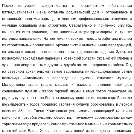
После получения свидетельства о восьмилетнем образовании
пятнадцатилетняя Лена оставила родительский дом и отправилась в
старинный город Алатырь, где в местном профессионально-техническом
училище осваивала азы строителя. Старательно и прилежно училась,
вышла из стен училища, став классным штукатур-маляром. И тут же
получила направление. На протяжении трех лет девушка работала в одной
из строительных организаций Архангельской области. Была передовицей,
из месяца в месяц перевыполняла производственные задания. Здесь же
познакомилась с бравым парнем из Ровенской области. Украинский хлопец и
чувашская девушка стали дружить, дружба затем переросла в любовь. Так,
на северной архангельской земле зародилась интернациональная семья
Ковальчук. «Ковальчук» в переводе на русский означает «кузнец».
Молодожены стали ковать счастье и радость, наполняя свой дом
солнечными лучами и жаром горячей любви. Семья потом переехала на
родину супруга, но тоска Лены по родному краю все же взяла верх. Вначале
восьмидесятых годов прошлого столетия супруги обосновались в лесном
поселке Ибреси. Елена Хрисановна устроилась продавщицей магазина
районного потребительского общества. Трудовому соревнованию между
торговцами тогда придавали самое пристальное внимание. За сравнительно
короткий срок Елена Хрисановна стала одной из передовых продавщиц.