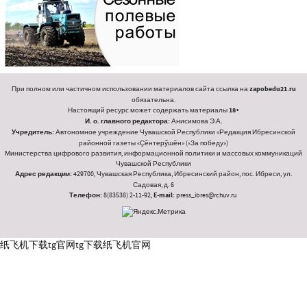
При полном или частичном использовании материалов сайта ссылка на
zapobedu21.ru
обязательна.
Настоящий ресурс может содержать материалы
18+
И. о. главного редактора:
Анисимова Э.А.
Учредитель:
Автономное учреждение Чувашской Республики «Редакция Ибресинской
районной газеты «Ҫӗнтерӳшӗн» («За победу»)
Министерства цифрового развития, информационной политики и массовых коммуникаций
Чувашской Республики
Адрес редакции:
429700, Чувашская Республика, Ибресинский район, пос. Ибреси, ул.
Садовая, д. 6
Телефон:
8(83538) 2-11-92,
E-mail:
press_ibres@rchuv.ru
纸飞机下载
tg官网
tg下载
纸飞机官网