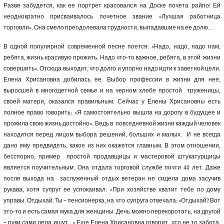
Разве забудется, как ее портрет красовался на Доске почета райпо! Ей
неоднократно присваивалось почетное звание «Лучшая работница
торговли». Она смело преодолевала трудности, выпадавшие на ее долю...
В одной популярной современной песне поется: «Надо, надо, надо нам,
ребята, жизнь красивую прожить. Надо что-то важное, ребята, в этой жизни
совершить». Отсюда выходит, что долго и упорно надо идти к заветной цели.
Елена Хрисановна добилась ее. Выбор профессии в жизни для нее,
выросшей в многодетной семье и на черном хлебе простой труженицы,
своей матери, оказался правильным. Сейчас у Елены Хрисановны есть
полное право говорить: «Я самостоятельно вышла на дорогу в будущее и
прожила свою жизнь достойно». Ведь в повседневной жизни каждый человек
находится перед лицом выбора решений, больших и малых. И не всегда
дано ему предвидеть, какое из них окажется главным. В этом отношении,
бесспорно, пример простой продавщицы и мастеровой штукатурщицы
является поучительным. Она отдала торговой службе почти 40 лет. Даже
после выхода на заслуженный отдых ветеран не сидела дома засучив
рукава, хотя супруг ее успокаивал: «При хозяйстве хватит тебе по дому
управы. Отдыхай. Ты – пенсионерка, на что супруга отвечала: «Отдыхай? Вот
это-то и есть самая мука для женщины. День можно перекоротать, на другой
– руки сами дела ищут...» Еще Елена Хрисановна говорит, что не то забота,