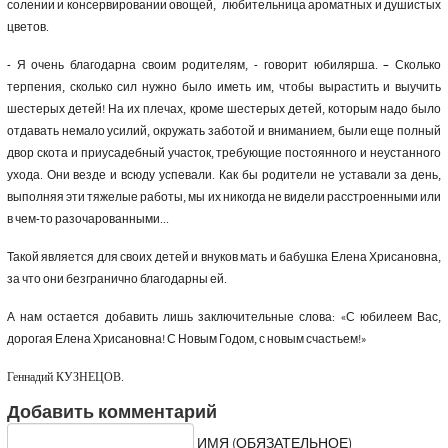
солении и консервировании овощей, любительница ароматных и душистых
цветов.
- Я очень благодарна своим родителям, - говорит юбилярша. – Сколько
терпения, сколько сил нужно было иметь им, чтобы вырастить и выучить
шестерых детей! На их плечах, кроме шестерых детей, которым надо было
отдавать немало усилий, окружать заботой и вниманием, были еще полный
двор скота и приусадебный участок, требующие постоянного и неустанного
ухода. Они везде и всюду успевали. Как бы родители не уставали за день,
выполняя эти тяжелые работы, мы их никогда не видели расстроенными или
в чем-то разочарованными...
Такой является для своих детей и внуков мать и бабушка Елена Хрисановна,
за что они безгранично благодарны ей.
А нам остается добавить лишь заключительные слова: «С юбилеем Вас,
дорогая Елена Хрисановна! С Новым Годом, с новым счастьем!»
Геннадий КУЗНЕЦОВ.
Добавить комментарий
ИМЯ (ОБЯЗАТЕЛЬНОЕ)