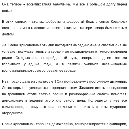
Она теперь – восьмикратная бабулечка. Мы все в большом долгу перед
ней...»
В этих словах – столько доброты и щедрости! Ведь в семье Ковальчук
почтение самого главного человека в жизни – матери всегда было святым
долгом.
Да, Елена Хрисановна в эти дни находится на седьмом небе счастья: она не
успевает получать теплые и сердечные поздравления от многочисленной
родни. Оглядываясь на пройденный путь, теперь перед ее глазами
всплывают ушедшие годы, а в памяти оживают незабываемые
воспоминания, которые согревают ее сердце.
Нет, трудно дать ей столько лет! Она по-прежнему в постоянном движении.
Летом серьезно увлекается огородничеством. Желание иметь повседневно
на домашнем столе свежие овощи и разнообразные салаты помогает
домохозяйке в ведении этого хлопотного дела. Получается у нее все
великолепно, потому что она не ленится почитать советы мудрецов-
огородников.
Елена Хрисановна – хорошая домохозяйка, тонко разбирается в кулинарии,