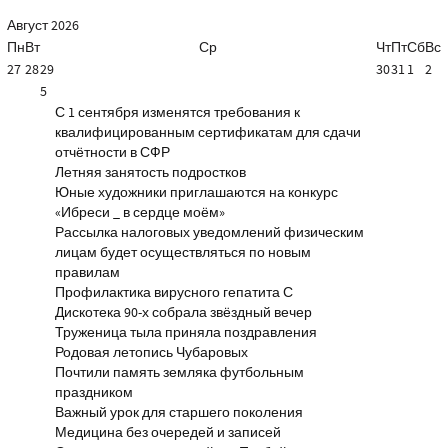
Август
2026
Пн
Вт
Ср
Чт
Пт
Сб
Вс
27
28
29
30
31
1
2
5
С 1 сентября изменятся требования к
квалифицированным сертификатам для сдачи
отчётности в СФР
Летняя занятость подростков
Юные художники приглашаются на конкурс
«Ибреси _ в сердце моём»
Рассылка налоговых уведомлений физическим
лицам будет осуществляться по новым
правилам
Профилактика вирусного гепатита С
Дискотека 90-х собрала звёздный вечер
Труженица тыла приняла поздравления
Родовая летопись Чубаровых
Почтили память земляка футбольным
праздником
Важный урок для старшего поколения
Медицина без очередей и записей