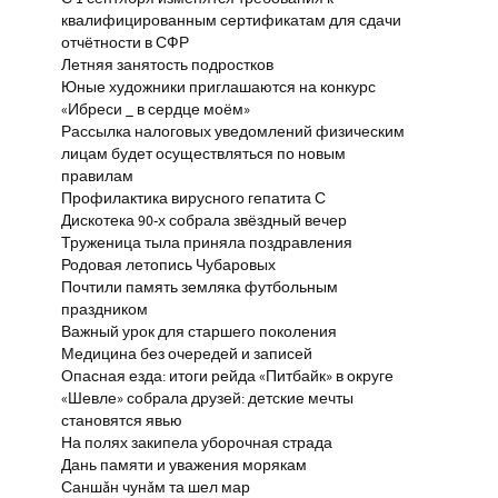
квалифицированным сертификатам для сдачи
отчётности в СФР
Летняя занятость подростков
Юные художники приглашаются на конкурс
«Ибреси _ в сердце моём»
Рассылка налоговых уведомлений физическим
лицам будет осуществляться по новым
правилам
Профилактика вирусного гепатита С
Дискотека 90-х собрала звёздный вечер
Труженица тыла приняла поздравления
Родовая летопись Чубаровых
Почтили память земляка футбольным
праздником
Важный урок для старшего поколения
Медицина без очередей и записей
Опасная езда: итоги рейда «Питбайк» в округе
«Шевле» собрала друзей: детские мечты
становятся явью
На полях закипела уборочная страда
Дань памяти и уважения морякам
Саншăн чунăм та шел мар