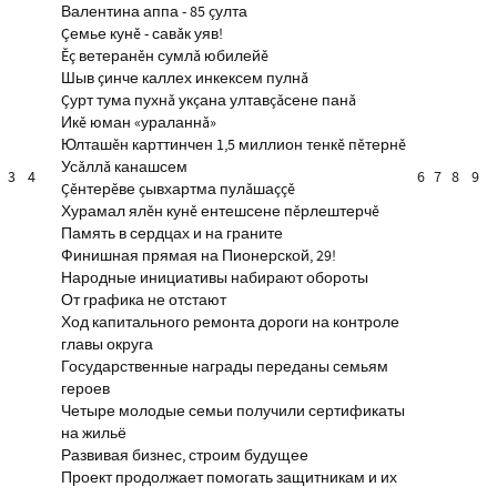
Валентина аппа - 85 çулта
Çемье кунĕ - савăк уяв!
Ĕç ветеранĕн сумлă юбилейĕ
Шыв çинче каллех инкексем пулнă
Çурт тума пухнă укçана ултавçăсене панă
Икĕ юман «ураланнă»
Юлташĕн карттинчен 1,5 миллион тенкĕ пĕтернĕ
Усăллă канашсем
3
4
6
7
8
9
Çĕнтерĕве çывхартма пулăшаççĕ
Хурамал ялĕн кунĕ ентешсене пĕрлештерчĕ
Память в сердцах и на граните
Финишная прямая на Пионерской, 29!
Народные инициативы набирают обороты
От графика не отстают
Ход капитального ремонта дороги на контроле
главы округа
Государственные награды переданы семьям
героев
Четыре молодые семьи получили сертификаты
на жильё
Развивая бизнес, строим будущее
Проект продолжает помогать защитникам и их