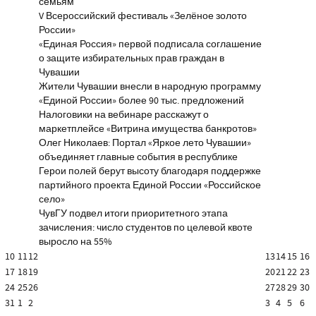
семьям
V Всероссийский фестиваль «Зелёное золото
России»
«Единая Россия» первой подписала соглашение
о защите избирательных прав граждан в
Чувашии
Жители Чувашии внесли в народную программу
«Единой России» более 90 тыс. предложений
Налоговики на вебинаре расскажут о
маркетплейсе «Витрина имущества банкротов»
Олег Николаев: Портал «Яркое лето Чувашии»
объединяет главные события в республике
Герои полей берут высоту благодаря поддержке
партийного проекта Единой России «Российское
село»
ЧувГУ подвел итоги приоритетного этапа
зачисления: число студентов по целевой квоте
выросло на 55%
10
11
12
13
14
15
16
17
18
19
20
21
22
23
24
25
26
27
28
29
30
31
1
2
3
4
5
6