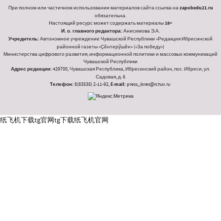
При полном или частичном использовании материалов сайта ссылка на
zapobedu21.ru
обязательна.
Настоящий ресурс может содержать материалы
18+
И. о. главного редактора:
Анисимова Э.А.
Учредитель:
Автономное учреждение Чувашской Республики «Редакция Ибресинской
районной газеты «Ҫӗнтерӳшӗн» («За победу»)
Министерства цифрового развития, информационной политики и массовых коммуникаций
Чувашской Республики
Адрес редакции:
429700, Чувашская Республика, Ибресинский район, пос. Ибреси, ул.
Садовая, д. 6
Телефон:
8(83538) 2-11-92,
E-mail:
press_ibres@rchuv.ru
纸飞机下载
tg官网
tg下载
纸飞机官网