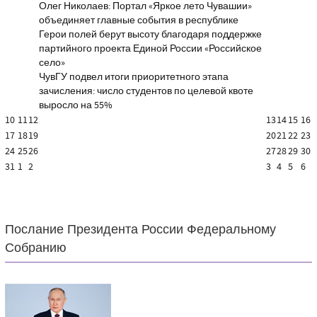
Олег Николаев: Портал «Яркое лето Чувашии»
объединяет главные события в республике
Герои полей берут высоту благодаря поддержке
партийного проекта Единой России «Российское
село»
ЧувГУ подвел итоги приоритетного этапа
зачисления: число студентов по целевой квоте
выросло на 55%
10
11
12
13
14
15
16
17
18
19
20
21
22
23
24
25
26
27
28
29
30
31
1
2
3
4
5
6
Послание Президента России Федеральному
Собранию