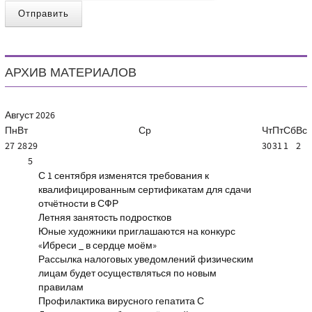
Отправить
АРХИВ МАТЕРИАЛОВ
Август
2026
Пн
Вт
Ср
Чт
Пт
Сб
Вс
27
28
29
30
31
1
2
5
С 1 сентября изменятся требования к
квалифицированным сертификатам для сдачи
отчётности в СФР
Летняя занятость подростков
Юные художники приглашаются на конкурс
«Ибреси _ в сердце моём»
Рассылка налоговых уведомлений физическим
лицам будет осуществляться по новым
правилам
Профилактика вирусного гепатита С