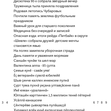
Дискотека 90-х собрала звёздный вечер
Труженица тыла приняла поздравления
Родовая летопись Чубаровых
Почтили память земляка футбольным
праздником
Важный урок для старшего поколения
Медицина без очередей и записей
Опасная езда: итоги рейда «Питбайк» в округе
«Шевле» собрала друзей: детские мечты
становятся явью
На полях закипела уборочная страда
Дань памяти и уважения морякам
Саншăн чунăм та шел мар
Валентина аппа - 85 çулта
Çемье кунĕ - савăк уяв!
Ĕç ветеранĕн сумлă юбилейĕ
Шыв çинче каллех инкексем пулнă
Çурт тума пухнă укçана ултавçăсене панă
Икĕ юман «ураланнă»
Юлташĕн карттинчен 1,5 миллион тенкĕ пĕтернĕ
Усăллă канашсем
3
4
6
7
8
9
Çĕнтерĕве çывхартма пулăшаççĕ
Хурамал ялĕн кунĕ ентешсене пĕрлештерчĕ