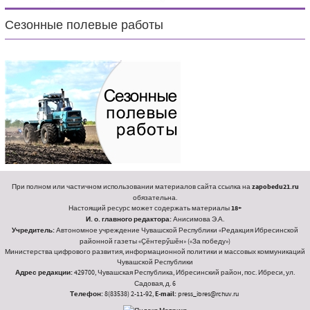
Сезонные полевые работы
При полном или частичном использовании материалов сайта ссылка на
zapobedu21.ru
обязательна.
Настоящий ресурс может содержать материалы
18+
И. о. главного редактора:
Анисимова Э.А.
Учредитель:
Автономное учреждение Чувашской Республики «Редакция Ибресинской
районной газеты «Ҫӗнтерӳшӗн» («За победу»)
Министерства цифрового развития, информационной политики и массовых коммуникаций
Чувашской Республики
Адрес редакции:
429700, Чувашская Республика, Ибресинский район, пос. Ибреси, ул.
Садовая, д. 6
Телефон:
8(83538) 2-11-92,
E-mail:
press_ibres@rchuv.ru