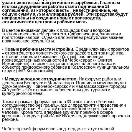
участников из разных регионов и зарубежья. Главным
итогом двухдневной работы стало подписание 18
соглашений, из которых шесть
инвестиционные, на
_
общую сумму 8,75 миллиарда рублей. Эти средства будут
направлены на создание новых производств,
логистических центров и рабочих мест.
В центре внимания деловых площадок были вопросы
технологического суверенитета, цифровизации, экологии и
подготовки кадров. Однако для жителей республики важнее
практические результаты:
Новые рабочие места и стройки.
Среди ключевых проектов
•
– строительство логистического складского центра и центра
оптовой торговли (компания «Устра»), расширение
производственных мощностей в Чебоксарах («Юнител
Инжиниринг»), а также создание промышленного парка и
объектов придорожного сервиса в Козловском муниципальном
округе («М7-Козловский»).
Международное сотрудничество.
На форуме работали
•
делегации Беларуси и Мадагаскара. Подписан меморандум о
дружбе между Новочебоксарском и мадагаскарским городом
Антунибэ – это открывает перспективы для туризма и
культурного обмена.
Также в рамках форума прошла 33-я выставка «Регионы –
сотрудничество без границ», где 27 предприятий представили
свои разработки. Выставку посетили более трех тысяч
человек. Кроме того, впервые вручили премию в сфере
креативных индустрий «МаяКИ» для поддержки ярких проектов
региона.
Чебоксарский форум вновь подтвердил статус главной