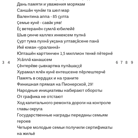
Дань памяти и уважения морякам
Саншăн чунăм та шел мар
Валентина аппа - 85 çулта
Çемье кунĕ - савăк уяв!
Ĕç ветеранĕн сумлă юбилейĕ
Шыв çинче каллех инкексем пулнă
Çурт тума пухнă укçана ултавçăсене панă
Икĕ юман «ураланнă»
Юлташĕн карттинчен 1,5 миллион тенкĕ пĕтернĕ
Усăллă канашсем
3
4
6
7
8
9
Çĕнтерĕве çывхартма пулăшаççĕ
Хурамал ялĕн кунĕ ентешсене пĕрлештерчĕ
Память в сердцах и на граните
Финишная прямая на Пионерской, 29!
Народные инициативы набирают обороты
От графика не отстают
Ход капитального ремонта дороги на контроле
главы округа
Государственные награды переданы семьям
героев
Четыре молодые семьи получили сертификаты
на жильё