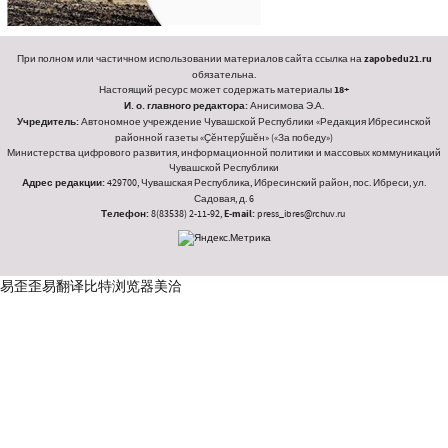
При полном или частичном использовании материалов сайта ссылка на
zapobedu21.ru
обязательна.
Настоящий ресурс может содержать материалы
18+
И. о. главного редактора:
Анисимова Э.А.
Учредитель:
Автономное учреждение Чувашской Республики «Редакция Ибресинской
районной газеты «Ҫӗнтерӳшӗн» («За победу»)
Министерства цифрового развития, информационной политики и массовых коммуникаций
Чувашской Республики
Адрес редакции:
429700, Чувашская Республика, Ибресинский район, пос. Ибреси, ул.
Садовая, д. 6
Телефон:
8(83538) 2-11-92,
E-mail:
press_ibres@rchuv.ru
易歪歪
易翻译
比特浏览器
美洽