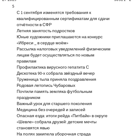
5
С 1 сентября изменятся требования к
квалифицированным сертификатам для сдачи
отчётности в СФР
Летняя занятость подростков
Юные художники приглашаются на конкурс
«Ибреси _ в сердце моём»
Рассылка налоговых уведомлений физическим
лицам будет осуществляться по новым
правилам
Профилактика вирусного гепатита С
Дискотека 90-х собрала звёздный вечер
Труженица тыла приняла поздравления
Родовая летопись Чубаровых
Почтили память земляка футбольным
праздником
Важный урок для старшего поколения
Медицина без очередей и записей
Опасная езда: итоги рейда «Питбайк» в округе
«Шевле» собрала друзей: детские мечты
становятся явью
На полях закипела уборочная страда