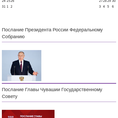
24
25
26
27
28
29
30
31
1
2
3
4
5
6
Послание Президента России Федеральному
Собранию
Послание Главы Чувашии Государственному
Совету