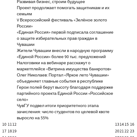
Развивая бизнес, строим будущее
Проект продолжает помогать защитникам и их
семьям
V Всероссийский фестиваль «Зелёное золото
России»
«Единая Россия» первой подписала соглашение
о защите избирательных прав граждан в
Чувашии
Жители Чувашии внесли в народную программу
«Единой России» более 90 тыс. предложений
Налоговики на вебинаре расскажут о
маркетплейсе «Витрина имущества банкротов»
Олег Николаев: Портал «Яркое лето Чувашии»
объединяет главные события в республике
Герои полей берут высоту благодаря поддержке
партийного проекта Единой России «Российское
село»
ЧувГУ подвел итоги приоритетного этапа
зачисления: число студентов по целевой квоте
выросло на 55%
10
11
12
13
14
15
16
17
18
19
20
21
22
23